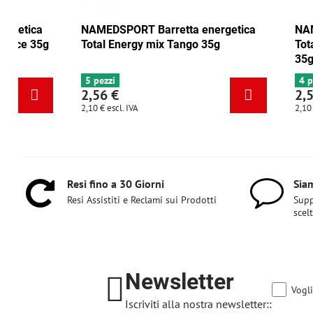
NAMEDSPORT Barretta energetica
NAMEDSPORT
Total Energy mirtillo rosso-noce 35g
Total Energ
6+ pezzi
5 pezzi
2,56 €
2,56 €
2,10 €
escl. IVA
2,10 €
escl. IVA
Resi fino a 30 Giorni
Siam
Resi Assistiti e Reclami sui Prodotti
Supp
scel
Newsletter
Vogli
Iscriviti alla nostra newsletter::