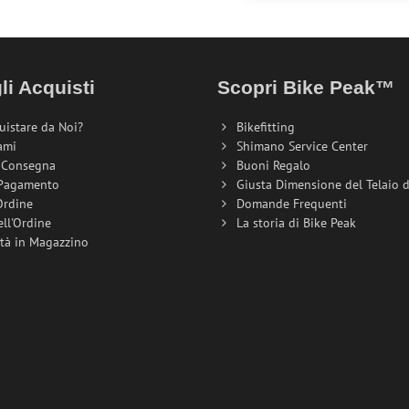
li Acquisti
Scopri Bike Peak™
uistare da Noi?
Bikefitting
ami
Shimano Service Center
i Consegna
Buoni Regalo
 Pagamento
Giusta Dimensione del Telaio de
Ordine
Domande Frequenti
ell'Ordine
La storia di Bike Peak
ità in Magazzino