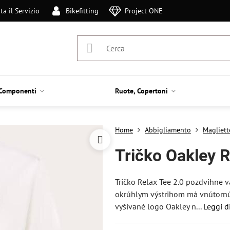
ta il Servizio
Bikefitting
Project ONE
Componenti
Ruote, Copertoni
Home
Abbigliamento
Magliett
Tričko Oakley 
Tričko Relax Tee 2.0 pozdvihne v
okrúhlym výstrihom má vnútornú 
vyšívané logo Oakley n...
Leggi d