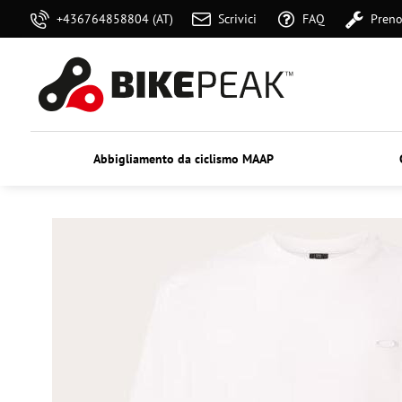
+436764858804 (AT)
Scrivici
FAQ
Preno
Abbigliamento da ciclismo MAAP