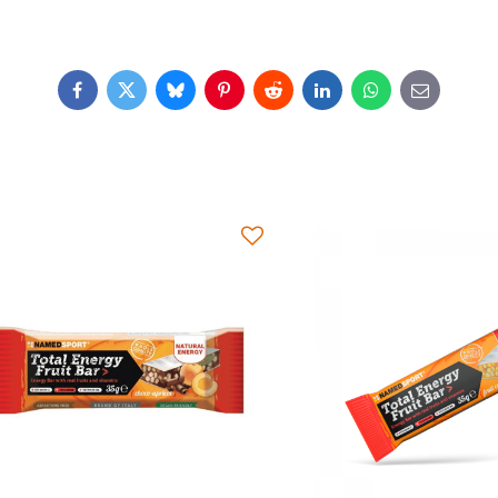
Facebook
Twitter
Bluesky
Pinterest
Reddit
LinkedIn
WhatsApp
E-
mail