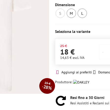
Dimensione
S
M
L
Non
Ultimo
Ultimo
disponibile
pezzo
pezzo
Seleziona la variante
25 €
18 €
14,63 €
escl. IVA
Aggiungi ai preferiti
Domand
Produttore:
25 €
28%
Resi fino a 30 Giorni
Resi Assistiti e Reclami sui