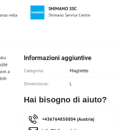
SHIMANO SSC
enza nella
Shimano Service Centre
Informazioni aggiuntive
sku
jité
Categoria:
Magliette
rom a
trih
Dimensione:
L
Hai bisogno di aiuto?
+436764858804 (Austria)