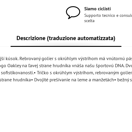
Siamo ciclisti
Supporto tecnico e consul
scelta
Descrizione (traduzione automatizzata)
ejší kúsok. Rebrovaný golier s okrúhlym výstrihom má vnútornú pá
logo Oakley na ľavej strane hrudníka vnáša našu športovú DNA. Dvo
sofistikovanosti.• Tričko s okrúhlym výstrihom, rebrovaným golie
trane hrudníka• Dvojité prešívanie na leme a manžetách• bežný s