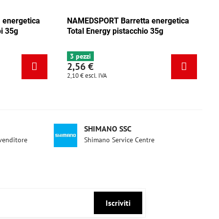
ica
NAMEDSPORT Barretta energetica
NAMEDSPO
ca
Total Energy mix Caraibi 35g
Total Ene
6+ pezzi
3 pezzi
2,56 €
2,56 €
2,10 €
escl. IVA
2,10 €
escl. 
SHIMANO SSC
ivenditore
Shimano Service Centre
Iscriviti