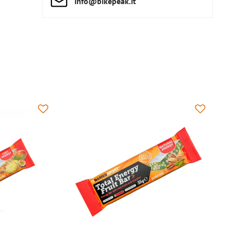
info​@bikepeak​.it