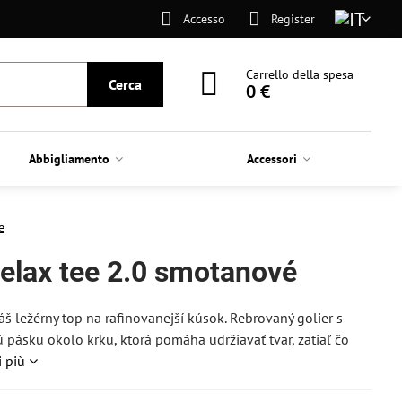
Accesso
Register
Carrello della spesa
Cerca
0 €
Abbigliamento
Accessori
e
Relax tee 2.0 smotanové
áš ležérny top na rafinovanejší kúsok. Rebrovaný golier s
pásku okolo krku, ktorá pomáha udržiavať tvar, zatiaľ čo
i più