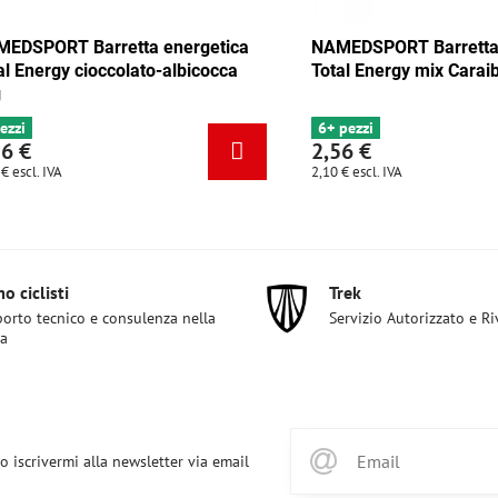
 Barretta energetica
NAMEDSPORT Barretta energet
y mix Tango 35g
Total Energy cioccolato-albicoc
35g
4 pezzi
2,56 €
2,10 €
escl. IVA
o ciclisti
Trek
orto tecnico e consulenza nella
Servizio Autorizzato e R
ta
o iscrivermi alla newsletter via email