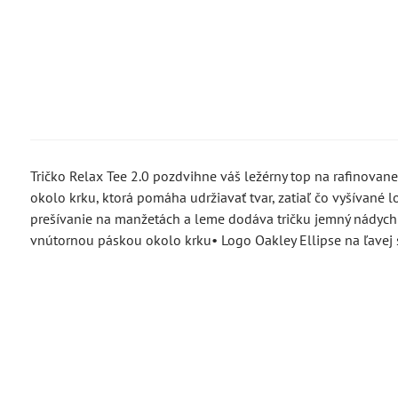
Tričko Relax Tee 2.0 pozdvihne váš ležérny top na rafinovan
okolo krku, ktorá pomáha udržiavať tvar, zatiaľ čo vyšívané 
prešívanie na manžetách a leme dodáva tričku jemný nádych 
vnútornou páskou okolo krku• Logo Oakley Ellipse na ľavej s