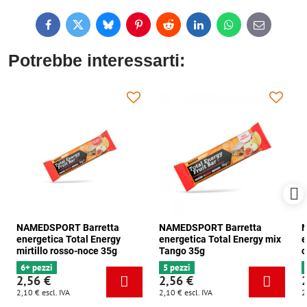
Facebook
Twitter
Bluesky
Pinterest
Reddit
LinkedIn
WhatsApp
E-
mail
Potrebbe interessarti:
NAMEDSPORT Barretta
NAMEDSPORT Barretta
N
energetica Total Energy
energetica Total Energy mix
e
mirtillo rosso-noce 35g
Tango 35g
c
6+ pezzi
5 pezzi
2,56 €
2,56 €
2,10 €
escl. IVA
2,10 €
escl. IVA
2