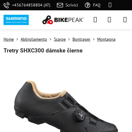
+436764858804 (AT)
Scrivici
FAQ
Home
Abbigliamento
Scarpe
Bontrager
Montagna
Tretry SHXC300 dámske čierne