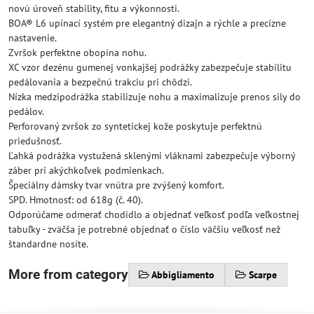
novú úroveň stability, fitu a výkonnosti.
BOA® L6 upínací systém pre elegantný dizajn a rýchle a precízne
nastavenie.
Zvršok perfektne obopína nohu.
XC vzor dezénu gumenej vonkajšej podrážky zabezpečuje stabilitu
pedálovania a bezpečnú trakciu pri chôdzi.
Nízka medzipodrážka stabilizuje nohu a maximalizuje prenos sily do
pedálov.
Perforovaný zvršok zo syntetickej kože poskytuje perfektnú
priedušnosť.
Ľahká podrážka vystužená sklenými vláknami zabezpečuje výborný
záber pri akýchkoľvek podmienkach.
Špeciálny dámsky tvar vnútra pre zvýšený komfort.
SPD. Hmotnosť: od 618g (č. 40).
Odporúčame odmerať chodidlo a objednať veľkosť podľa veľkostnej
tabuľky - zväčša je potrebné objednať o číslo väčšiu veľkosť než
štandardne nosíte.
More from category
Abbigliamento
Scarpe