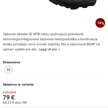
38%
Výkonné dámske XC MTB tretry využívajúce pokrokové
technológie.Integrovaná bezšvová medzipodrážka a konštrukcia
zvršku prinášajú novú úroveň stability, fitu a výkonnosti.BOA® L6
upínací systém pre ele...
Leggi di più
Dimensione
39
Ultimo
pezzo
Seleziona la variante
129,10 €
79 €
64,23 €
escl. IVA