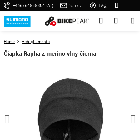
+436764858804 (AT)
Scrivici
FAQ
Home
Abbigliamento
Čiapka Rapha z merino vlny čierna