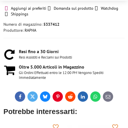
Aggiungi ai preferiti
Domanda sul prodotto
Watchdog
Shippings
Numero di magazzino:
5337412
Produttore:
RAPHA
Resi fino a 30 Giorni
Resi Assistiti e Reclami sui Prodotti
Oltre 5​.000 Articoli in Magazzino
Gli Ordini Effettuati entro le 12:00 PM Vengono Spediti
Immediatamente
Facebook
Twitter
Bluesky
Pinterest
Reddit
LinkedIn
WhatsApp
E-
mail
Potrebbe interessarti: