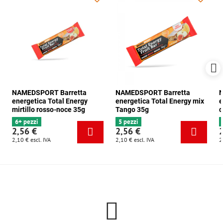
NAMEDSPORT Barretta
NAMEDSPORT Barretta
N
energetica Total Energy
energetica Total Energy mix
e
mirtillo rosso-noce 35g
Tango 35g
c
6+ pezzi
5 pezzi
2,56 €
2,56 €
2,10 €
escl. IVA
2,10 €
escl. IVA
2