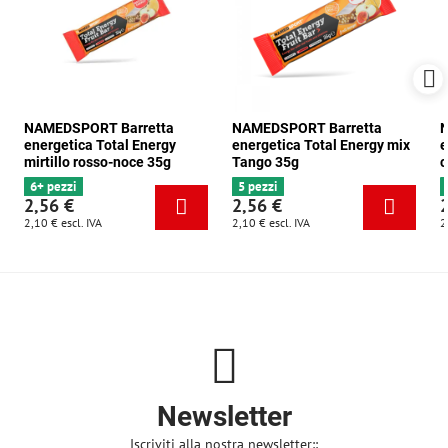
NAMEDSPORT Barretta
NAMEDSPORT Barretta
N
energetica Total Energy
energetica Total Energy mix
e
mirtillo rosso-noce 35g
Tango 35g
c
6+ pezzi
5 pezzi
2,56 €
2,56 €
2,10 €
escl. IVA
2,10 €
escl. IVA
2
Newsletter
Iscriviti alla nostra newsletter::