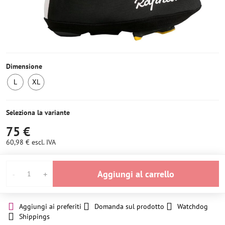
Dimensione
L
XL
2
Ultimo
pezzi
pezzo
Seleziona la variante
75 €
60,98 €
escl. IVA
Aggiungi al carrello
Aggiungi ai preferiti
Domanda sul prodotto
Watchdog
Shippings