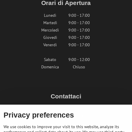
Orari di Apertura
Lunedì
9:00 - 17:00
Martedì
9:00 - 17:00
Mercoledì
9:00 - 17:00
Giovedì
9:00 - 17:00
Venerdì
9:00 - 17:00
Sabato
9:00 - 12:00
Domenica
Chiuso
Contattaci
info@bikepeak.it
Privacy preferences
+436764858804 (AT)
Naviga nel negozio
We use cookies to improve your visit to this website, analyze its