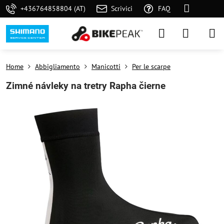
+436764858804 (AT)
Scrivici
FAQ
Home
Abbigliamento
Manicotti
Per le scarpe
Zimné návleky na tretry Rapha čierne