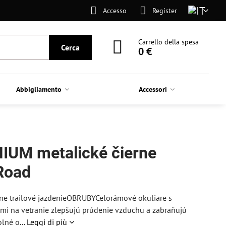
Accesso
Register
Carrello della spesa
Cerca
0 €
Abbigliamento
Accessori
IUM metalické čierne
Road
vne trailové jazdenieOBRUBYCelorámové okuliare s
mi na vetranie zlepšujú prúdenie vzduchu a zabraňujú
lné o...
Leggi di più