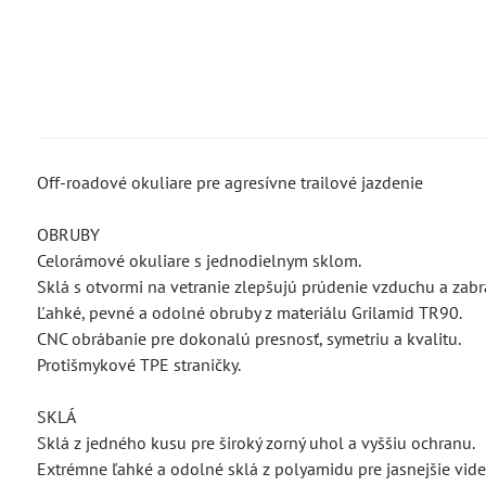
Off-roadové okuliare pre agresívne trailové jazdenie
OBRUBY
Celorámové okuliare s jednodielnym sklom.
Sklá s otvormi na vetranie zlepšujú prúdenie vzduchu a zab
Ľahké, pevné a odolné obruby z materiálu Grilamid TR90.
CNC obrábanie pre dokonalú presnosť, symetriu a kvalitu.
Protišmykové TPE straničky.
SKLÁ
Sklá z jedného kusu pre široký zorný uhol a vyššiu ochranu.
Extrémne ľahké a odolné sklá z polyamidu pre jasnejšie vide