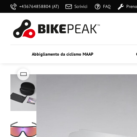
+436764858804 (AT)
Scrivici
FAQ
Preno
Abbigliamento da ciclismo MAAP