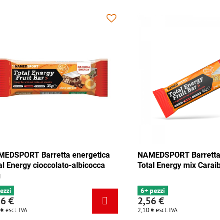
 Barretta energetica
NAMEDSPORT Barretta energet
y mix Tango 35g
Total Energy cioccolato-albicoc
35g
4 pezzi
2,56 €
2,10 €
escl. IVA