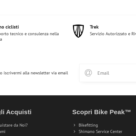
o ciclisti
Trek
orto tecnico e consulenza nella
Servizio Autorizzato e R
ta
o iscrivermi alla newsletter via email
li Acquisti
Scopri Bike Peak™
uistare da Noi?
Bikefitting
ami
Shimano Service Center