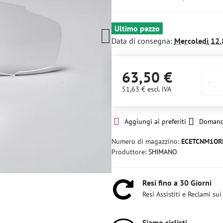
Ultimo pezzo
Data di consegna:
Mercoledì
12.
63,50 €
51,63 €
escl. IVA
Aggiungi ai preferiti
Domand
Numero di magazzino:
ECETCNM1OR
Produttore:
SHIMANO
Resi fino a 30 Giorni
Resi Assistiti e Reclami sui
Siamo ciclisti