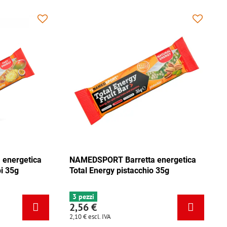
ica
NAMEDSPORT Barretta energetica
NAMEDSPO
ca
Total Energy mix Caraibi 35g
Total Ene
6+ pezzi
3 pezzi
2,56 €
2,56 €
2,10 €
escl. IVA
2,10 €
escl. 