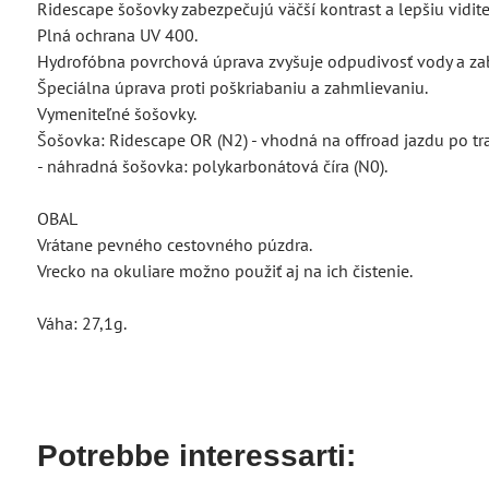
Ridescape šošovky zabezpečujú väčší kontrast a lepšiu vidite
Plná ochrana UV 400.
Hydrofóbna povrchová úprava zvyšuje odpudivosť vody a zabe
Špeciálna úprava proti poškriabaniu a zahmlievaniu.
Vymeniteľné šošovky.
Šošovka: Ridescape OR (N2) - vhodná na offroad jazdu po tra
- náhradná šošovka: polykarbonátová číra (N0).
OBAL
Vrátane pevného cestovného púzdra.
Vrecko na okuliare možno použiť aj na ich čistenie.
Váha: 27,1g.
Potrebbe interessarti: