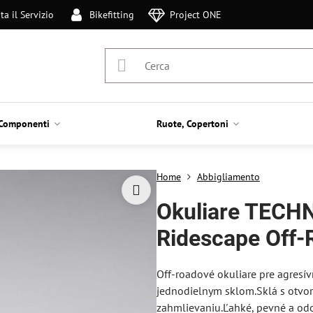
ta il Servizio
Bikefitting
Project ONE
Componenti
Ruote, Copertoni
Home
Abbigliamento
Okuliare TECHN
Ridescape Off-
Off-roadové okuliare pre agresí
jednodielnym sklom.Sklá s otvor
zahmlievaniu.Ľahké, pevné a odo