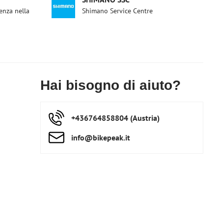
enza nella
Shimano Service Centre
Hai bisogno di aiuto?
+436764858804 (Austria)
info​@bikepeak​.it