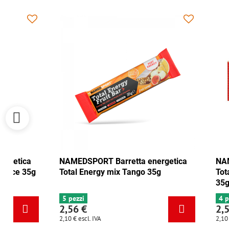
NAMEDSPORT Barretta energetica
NAMEDSPORT
Total Energy mirtillo rosso-noce 35g
Total Energ
6+ pezzi
5 pezzi
2,56 €
2,56 €
2,10 €
escl. IVA
2,10 €
escl. IVA