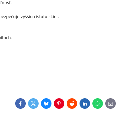
ľnosť.
zpečuje vyššiu čistotu skiel.
iloch.
Facebook
Twitter
Bluesky
Pinterest
Reddit
LinkedIn
WhatsApp
E-
mail