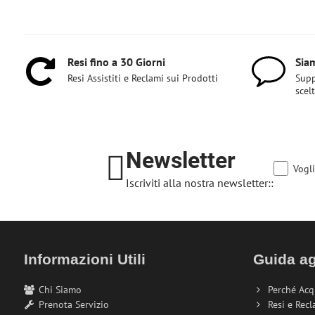
Resi fino a 30 Giorni
Siam
Resi Assistiti e Reclami sui Prodotti
Supp
scel
Newsletter
Vogli
Iscriviti alla nostra newsletter::
Informazioni Utili
Guida ag
Chi Siamo
Perché Acq
Prenota Servizio
Resi e Recl