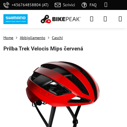
+436764858804 (AT)
Scrivici
FAQ
Home
Abbigliamento
Caschi
Prilba Trek Velocis Mips červená