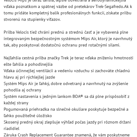
Velocis Mips je teraz ľahšia, lepšie odvetraná a aerodynamickejšia
vďaka poznatkom a spätnej väzbe od pretekárov Trek-Segafredo.Ak k
tomu pridáte kompletný balík profesionálnych funkcií, získate prilbu
stvorenú na stupienky víťazov.
Prilba Velocis tiež chráni prednú a strednú časť a je vybavená plne
integrovaným bezpečnostným systémom Mips Air, ktorý je navrhnutý
tak, aby poskytoval dodatočnú ochranu pred rotačnými silami.
Najľahšia cestná prilba značky Trek je teraz vďaka zníženiu hmotnosti
ešte ľahšia a pohodlnejšia
Vďaka účinnejšej ventilácii a vedeniu vzduchu si zachováte chladnú
hlavu aj pri rýchlejšej jazde
Systém Mips Air je ľahký, dobre odvetraný a navrhnutý na zvýšenie
pohodlia aj ochrany
Systém nastavenia s jedným lankom BOA® sa dá plne prispôsobiť z
každej strany
Pogumovaná priehradka na slnečné okuliare poskytuje bezpečné a
ľahko použiteľné úložisko
Skosený predný okraj zlepšuje výhľad počas jazdy pri rôznom držaní
riadidiel
Záruka Crash Replacement Guarantee znamená, že vám poskytneme