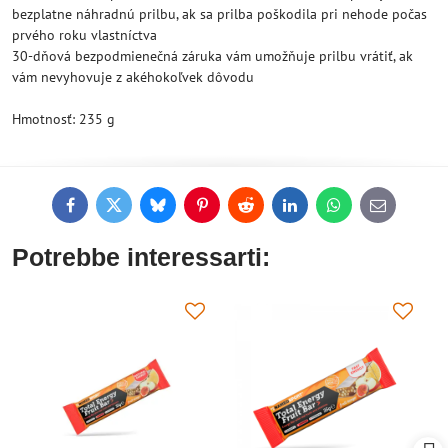
bezplatne náhradnú prilbu, ak sa prilba poškodila pri nehode počas
prvého roku vlastníctva
30-dňová bezpodmienečná záruka vám umožňuje prilbu vrátiť, ak
vám nevyhovuje z akéhokoľvek dôvodu
Hmotnosť: 235 g
Facebook
Twitter
Bluesky
Pinterest
Reddit
LinkedIn
WhatsApp
E-
mail
Potrebbe interessarti: