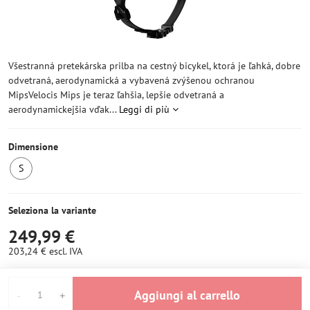
Všestranná pretekárska prilba na cestný bicykel, ktorá je ľahká, dobre
odvetraná, aerodynamická a vybavená zvýšenou ochranou
MipsVelocis Mips je teraz ľahšia, lepšie odvetraná a
aerodynamickejšia vďak...
Leggi di più
Dimensione
S
Ultimo
pezzo
Seleziona la variante
249,99 €
203,24 €
escl. IVA
Aggiungi al carrello