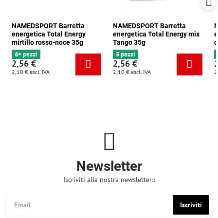
NAMEDSPORT Barretta
NAMEDSPORT Barretta
N
energetica Total Energy
energetica Total Energy mix
e
mirtillo rosso-noce 35g
Tango 35g
c
6+ pezzi
5 pezzi
2,56 €
2,56 €
2,10 €
escl. IVA
2,10 €
escl. IVA
2
Newsletter
Iscriviti alla nostra newsletter::
Iscriviti