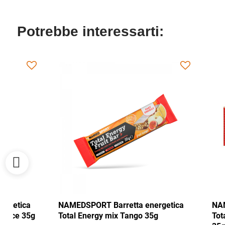
Potrebbe interessarti:
NAMEDSPORT Barretta energetica
NAMEDSPORT
Total Energy mirtillo rosso-noce 35g
Total Energ