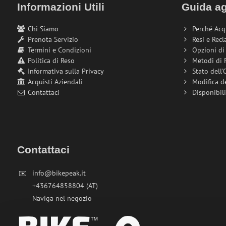
Informazioni Utili
Guida ag
Chi Siamo
Perché Acq
Prenota Servizio
Resi e Recl
Termini e Condizioni
Opzioni d
Politica di Reso
Metodi di
Informativa sulla Privacy
Stato dell'
Acquisti Aziendali
Modifica d
Contattaci
Disponibil
Contattaci
✉️
info@bikepeak.it
+436764858804 (AT)
Naviga nel negozio