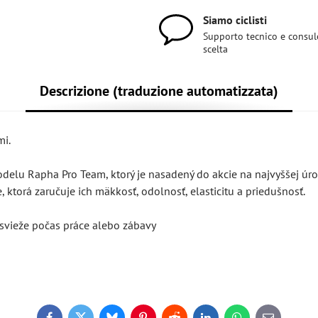
Siamo ciclisti
Supporto tecnico e consul
scelta
Descrizione (traduzione automatizzata)
mi.
lu Rapha Pro Team, ktorý je nasadený do akcie na najvyššej úro
, ktorá zaručuje ich mäkkosť, odolnosť, elasticitu a priedušnosť.
 svieže počas práce alebo zábavy