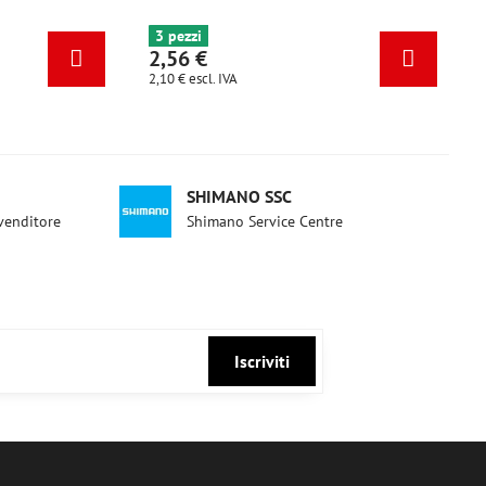
6+ pezzi
3 pezzi
2,56 €
2,56 €
2,10 €
escl. IVA
2,10 €
escl. 
SHIMANO SSC
ivenditore
Shimano Service Centre
Iscriviti