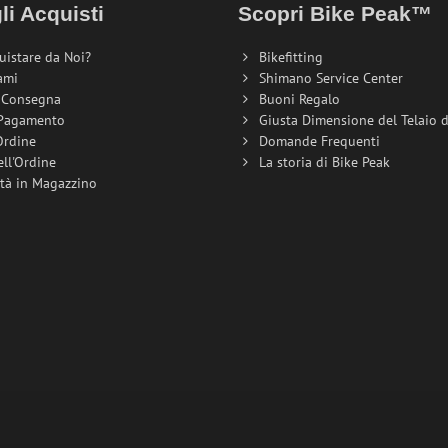
li Acquisti
Scopri Bike Peak™
uistare da Noi?
Bikefitting
ami
Shimano Service Center
i Consegna
Buoni Regalo
 Pagamento
Giusta Dimensione del Telaio de
Ordine
Domande Frequenti
ell'Ordine
La storia di Bike Peak
ità in Magazzino