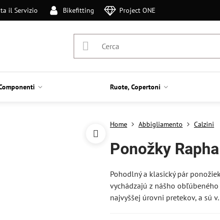
ta il Servizio
Bikefitting
Project ONE
Componenti
Ruote, Copertoni
Home
Abbigliamento
Calzini
Ponožky Rapha 
Pohodlný a klasický pár ponožie
vychádzajú z nášho obľúbeného 
najvyššej úrovni pretekov, a sú v.