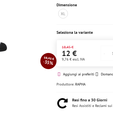
Dimensione
XL
Non
disponibile
Seleziona la variante
18,45 €
12 €
18,45 €
9,76 €
escl. IVA
35%
Aggiungi ai preferiti
Domand
Produttore:
RAPHA
Resi fino a 30 Giorni
Resi Assistiti e Reclami sui