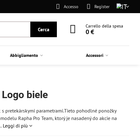
Accesso
Register
Carrello della spesa
Cerca
0 €
Abbigliamento
Accessori
Logo biele
k s pretekárskymi parametrami.Tieto pohodlné ponožky
modelu Rapha Pro Team, ktorý je nasadený do akcie na
..
Leggi di più