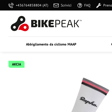
+436764858804 (AT)
Scrivici
FAQ
Preno
Abbigliamento da ciclismo MAAP
AKCIA