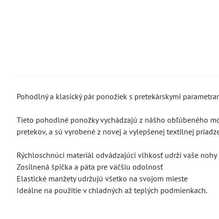
Pohodlný a klasický pár ponožiek s pretekárskymi parametra
Tieto pohodlné ponožky vychádzajú z nášho obľúbeného mode
pretekov, a sú vyrobené z novej a vylepšenej textilnej priadze
Rýchloschnúci materiál odvádzajúci vlhkosť udrží vaše nohy
Zosilnená špička a päta pre väčšiu odolnosť
Elastické manžety udržujú všetko na svojom mieste
Ideálne na použitie v chladných až teplých podmienkach.