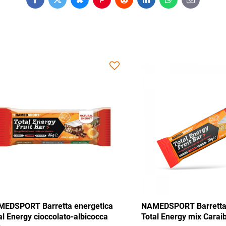
Facebook
Twitter
Bluesky
Pinterest
Reddit
LinkedIn
WhatsApp
E-
mail
 Barretta energetica
NAMEDSPORT Barretta energet
y mix Tango 35g
Total Energy cioccolato-albicoc