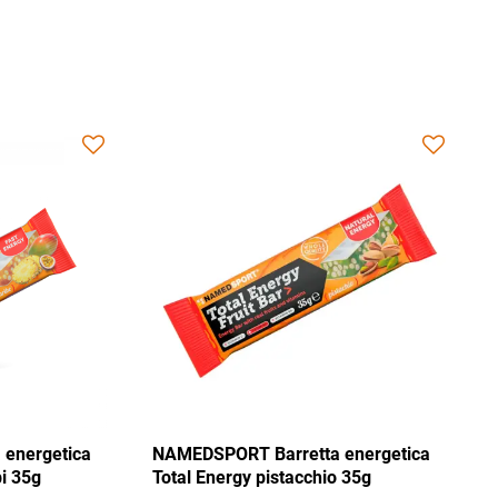
ica
NAMEDSPORT Barretta energetica
NAMEDSPO
ca
Total Energy mix Caraibi 35g
Total Ene