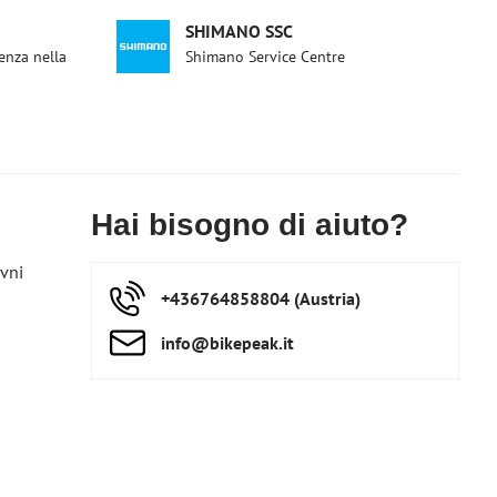
SHIMANO SSC
enza nella
Shimano Service Centre
Hai bisogno di aiuto?
vni
+436764858804 (Austria)
info​@bikepeak​.it