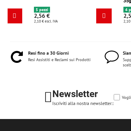
6+ pezzi
5 pezzi
2,56 €
2,56 €
2,10 €
escl. IVA
2,10 €
escl. IVA
Resi fino a 30 Giorni
Siam
Resi Assistiti e Reclami sui Prodotti
Supp
scel
Newsletter
Vogli
Iscriviti alla nostra newsletter::