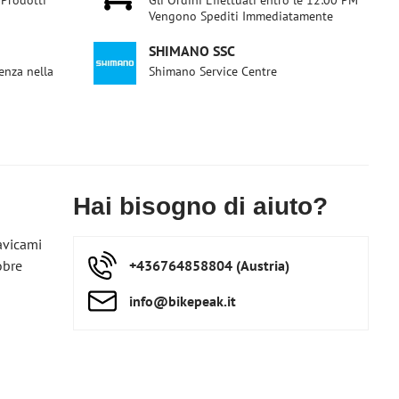
 Prodotti
Gli Ordini Effettuati entro le 12:00 PM
Vengono Spediti Immediatamente
SHIMANO SSC
enza nella
Shimano Service Centre
Hai bisogno di aiuto?
avicami
obre
+436764858804 (Austria)
info​@bikepeak​.it