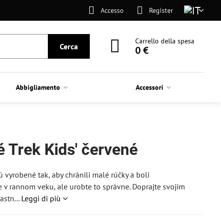
Accesso
Register
Carrello della spesa
Cerca
0 €
Abbigliamento
Accessori
 Trek Kids' červené
vyrobené tak, aby chránili malé rúčky a boli
ke v rannom veku, ale urobte to správne. Doprajte svojim
astn...
Leggi di più