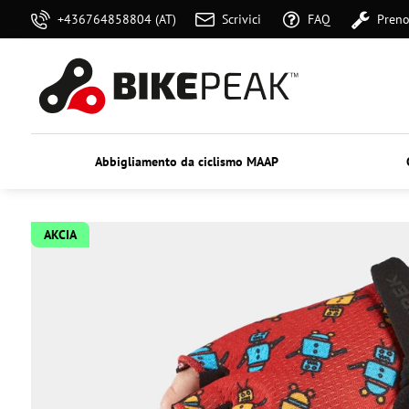
+436764858804 (AT)
Scrivici
FAQ
Preno
Abbigliamento da ciclismo MAAP
AKCIA