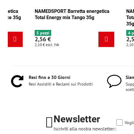
NAMEDSPORT Barretta energetica
NAMEDSPORT
Total Energy mirtillo rosso-noce 35g
Total Energ
6+ pezzi
5 pezzi
2,56 €
2,56 €
2,10 €
escl. IVA
2,10 €
escl. IVA
Resi fino a 30 Giorni
Siam
Resi Assistiti e Reclami sui Prodotti
Supp
scel
Newsletter
Vogli
Iscriviti alla nostra newsletter::