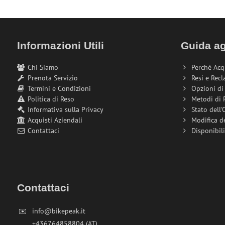
Informazioni Utili
Guida ag
Chi Siamo
Perché Acq
Prenota Servizio
Resi e Recl
Termini e Condizioni
Opzioni d
Politica di Reso
Metodi di
Informativa sulla Privacy
Stato dell'
Acquisti Aziendali
Modifica d
Contattaci
Disponibil
Contattaci
✉️
info@bikepeak.it
+436764858804 (AT)