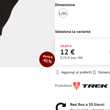
Dimensione
L/XL
Ultimo
pezzo
Seleziona la variante
20,49 €
12 €
20,49 €
9,76 €
escl. IVA
41%
Aggiungi ai preferiti
Domand
Produttore:
Resi fino a 30 Giorni