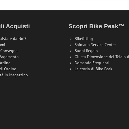
li Acquisti
Scopri Bike Peak™
uistare da Noi?
Bikefitting
ami
Shimano Service Center
i Consegna
Buoni Regalo
 Pagamento
Giusta Dimensione del Telaio de
Ordine
Domande Frequenti
ell'Ordine
La storia di Bike Peak
ità in Magazzino