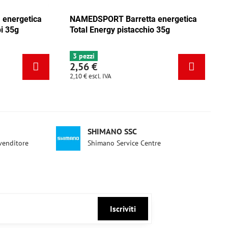
ica
NAMEDSPORT Barretta energetica
NAMEDSPO
ca
Total Energy mix Caraibi 35g
Total Ene
6+ pezzi
3 pezzi
2,56 €
2,56 €
2,10 €
escl. IVA
2,10 €
escl. 
SHIMANO SSC
ivenditore
Shimano Service Centre
Iscriviti