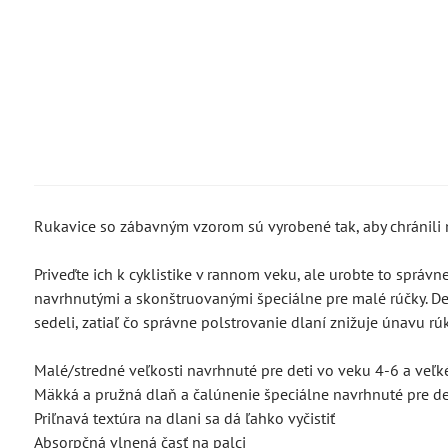
Rukavice so zábavným vzorom sú vyrobené tak, aby chránili 
Priveďte ich k cyklistike v rannom veku, ale urobte to správn
navrhnutými a skonštruovanými špeciálne pre malé rúčky. Det
sedeli, zatiaľ čo správne polstrovanie dlaní znižuje únavu rúk
Malé/stredné veľkosti navrhnuté pre deti vo veku 4-6 a veľké
Mäkká a pružná dlaň a čalúnenie špeciálne navrhnuté pre de
Priľnavá textúra na dlani sa dá ľahko vyčistiť
Absorpčná vlnená časť na palci