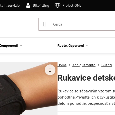
ta il Servizio
Bikefitting
Project ONE
Componenti
Ruote, Copertoni
Home
Abbigliamento
Guanti
Rukavice detské
Rukavice so zábavným vzorom sú 
pohodlné.Priveďte ich k cyklisti
deťom pohodlie, bezpečnosť a vl