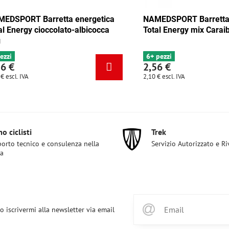
 Barretta energetica
NAMEDSPORT Barretta energet
y mix Tango 35g
Total Energy cioccolato-albicoc
35g
4 pezzi
2,56 €
2,10 €
escl. IVA
o ciclisti
Trek
orto tecnico e consulenza nella
Servizio Autorizzato e R
ta
o iscrivermi alla newsletter via email