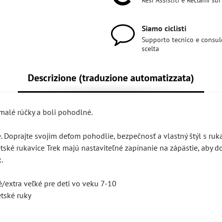
Resi Assistiti e Reclami sui
Siamo ciclisti
Supporto tecnico e consul
scelta
Descrizione (traduzione automatizzata)
malé rúčky a boli pohodlné.
e. Doprajte svojim deťom pohodlie, bezpečnosť a vlastný štýl s ruk
ské rukavice Trek majú nastaviteľné zapínanie na zápästie, aby d
.
/extra veľké pre deti vo veku 7-10
tské ruky