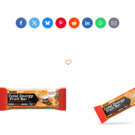
Facebook
Twitter
Bluesky
Pinterest
Reddit
LinkedIn
WhatsApp
E-
mail