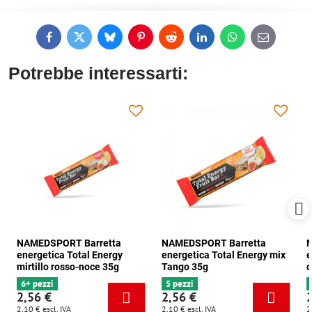
Facebook
Twitter
Bluesky
Pinterest
Reddit
LinkedIn
WhatsApp
E-
mail
Potrebbe interessarti:
NAMEDSPORT Barretta
NAMEDSPORT Barretta
N
energetica Total Energy
energetica Total Energy mix
e
mirtillo rosso-noce 35g
Tango 35g
c
6+ pezzi
5 pezzi
2,56 €
2,56 €
2,10 €
escl. IVA
2,10 €
escl. IVA
2