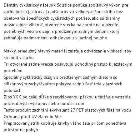
Dámsky cyklistický nátelník Solstice ponúka spoľahlivý výkon pre
začínajúcich jazdcov aj nadšencov vo veľkorysejšom strihu bez
obetovania špecifických cyklistických potrieb, ako sú tkaniny
odvádzajúce vlhkosť, otvorené vrecká na chrbte na uloženie
potrebných vecí a dizajn s predĺženým zadným dielom, ktorý
zabraňuje nadmernému odhaľovaniu v jazdnej polohe.
Mäkký, priedušný hlavný materiál zaisťuje odvádzanie vlhkosti, aby
ste boli v suchu
Tri otvorené zadné vrecká poskytujú pohodlný prístup k jazdeckým
potrebám
Špeciálny cyklistický dizajn s predĺženým zadným dielom so
silikónovým zachytávačom pokrýva zadnú časť tela v jazdných
polohách
Zips YKK po celej dĺžke s recyklovanou páskou umožňuje vetranie
počas dlhých výstupov alebo horúcich dní
Tento produkt zachráni ekvivalent 27 PET plastových fliaš na vodu
Ochrana proti UV žiareniu 50+
Prepracovaný strih kopíruje krivky vášho tela pričom ponecháva
priestor na pohyb