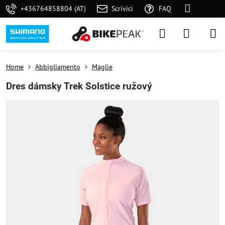
+436764858804 (AT)
Scrivici
FAQ
Home
Abbigliamento
Maglie
Dres dámsky Trek Solstice ružový