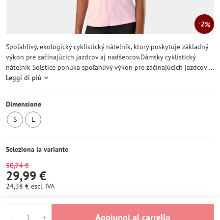
2%
Spoľahlivý, ekologický cyklistický nátelník, ktorý poskytuje základný
výkon pre začínajúcich jazdcov aj nadšencov.Dámsky cyklistický
nátelník Solstice ponúka spoľahlivý výkon pre začínajúcich jazdcov ...
Leggi di più
Dimensione
S
L
Ultimo
2
pezzo
pezzi
Seleziona la variante
30,74 €
29,99 €
24,38 €
escl. IVA
Aggiungi al carrello