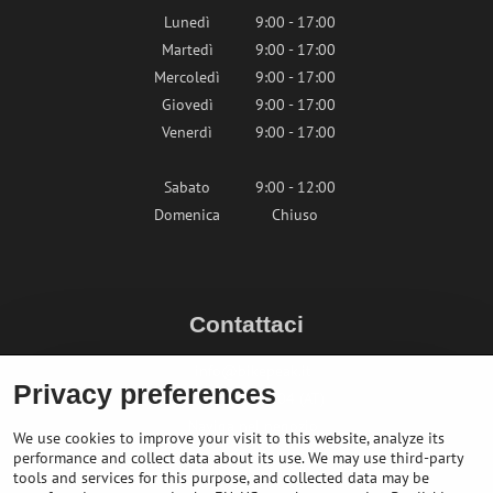
Lunedì
9:00 - 17:00
Martedì
9:00 - 17:00
Mercoledì
9:00 - 17:00
Giovedì
9:00 - 17:00
Venerdì
9:00 - 17:00
Sabato
9:00 - 12:00
Domenica
Chiuso
Contattaci
info@bikepeak.it
Privacy preferences
+436764858804 (AT)
Naviga nel negozio
We use cookies to improve your visit to this website, analyze its
performance and collect data about its use. We may use third-party
tools and services for this purpose, and collected data may be