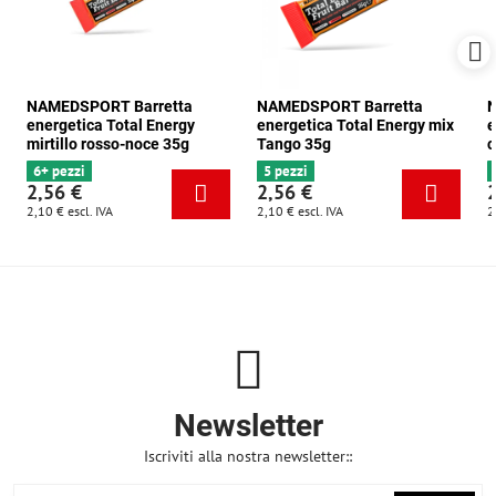
NAMEDSPORT Barretta
NAMEDSPORT Barretta
N
energetica Total Energy
energetica Total Energy mix
e
mirtillo rosso-noce 35g
Tango 35g
c
6+ pezzi
5 pezzi
2,56 €
2,56 €
2,10 €
escl. IVA
2,10 €
escl. IVA
2
Newsletter
Iscriviti alla nostra newsletter::