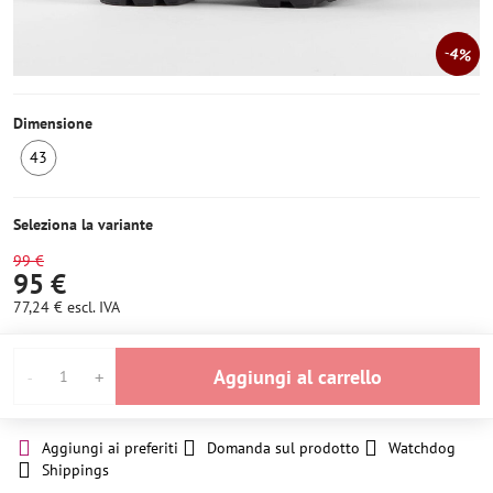
4%
Dimensione
43
Ultimo
pezzo
Seleziona la variante
99 €
95 €
77,24 €
escl. IVA
Aggiungi al carrello
Aggiungi ai preferiti
Domanda sul prodotto
Watchdog
Shippings