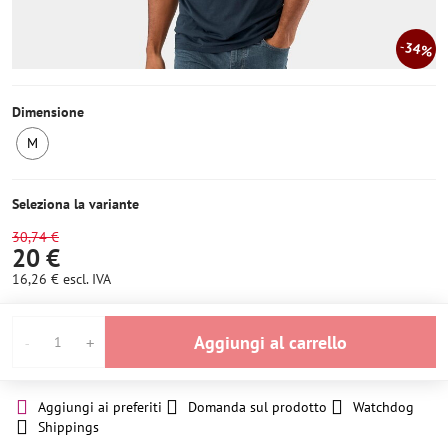
34%
Dimensione
M
Ultimo
pezzo
Seleziona la variante
30,74 €
20 €
16,26 €
escl. IVA
Aggiungi al carrello
Aggiungi ai preferiti
Domanda sul prodotto
Watchdog
Shippings