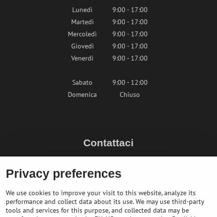
Lunedì
9:00 - 17:00
Martedì
9:00 - 17:00
Mercoledì
9:00 - 17:00
Giovedì
9:00 - 17:00
Venerdì
9:00 - 17:00
Sabato
9:00 - 12:00
Domenica
Chiuso
Contattaci
info@bikepeak.it
Privacy preferences
+436764858804 (AT)
Naviga nel negozio
We use cookies to improve your visit to this website, analyze its
performance and collect data about its use. We may use third-party
tools and services for this purpose, and collected data may be