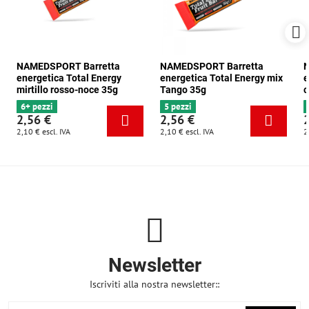
NAMEDSPORT Barretta
NAMEDSPORT Barretta
N
energetica Total Energy
energetica Total Energy mix
e
mirtillo rosso-noce 35g
Tango 35g
c
6+ pezzi
5 pezzi
2,56 €
2,56 €
2,10 €
escl. IVA
2,10 €
escl. IVA
2
Newsletter
Iscriviti alla nostra newsletter::