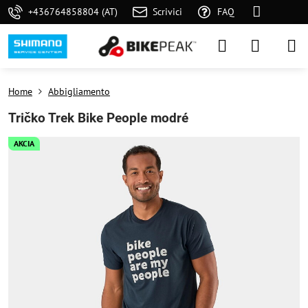
+436764858804 (AT)
Scrivici
FAQ
Home
Abbigliamento
Tričko Trek Bike People modré
AKCIA