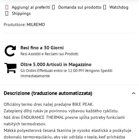
Aggiungi ai preferiti
Domanda sul prodotto
Watchdog
Shippings
Produttore:
MILREMO
Resi fino a 30 Giorni
Resi Assistiti e Reclami sui Prodotti
Oltre 5​.000 Articoli in Magazzino
Gli Ordini Effettuati entro le 12:00 PM Vengono Spediti
Immediatamente
Descrizione (traduzione automatizzata)
Oficiálny termo dres našej predajne BIKE PEAK.
Zateplený dlhý rukáv je povinnou výbavou každého cyklistu.
Náš dres ENDURANCE THERMAL presne spĺňa potreby funkciami
nabitých termodresov.
Mäkká polyesterová česaná tkanina je vysoko elastická a poskytuje
dokonalú termoreguláciu, aby vás udržala v teple, keď prichádza