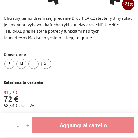
21%
Oficiálny termo dres našej predajne BIKE PEAK.Zateplený dlhý rukáv
je povinnou výbavou každého cyklistu. Náš dres ENDURANCE
THERMAL presne spĺňa potreby funkciami nabitých
termodresov.Mäkká polyestero...
Leggi di più
Dimensione
S
M
L
XL
5
5
6+
5
pezzi
pezzi
pezzi
pezzi
Seleziona la variante
91,23 €
72 €
58,54 €
escl. IVA
Aggiungi al carrello