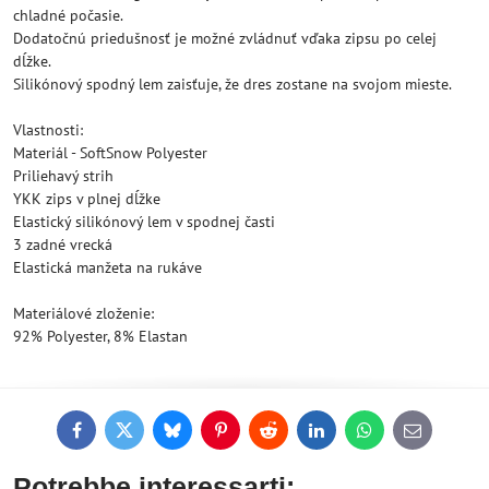
chladné počasie.
Dodatočnú priedušnosť je možné zvládnuť vďaka zipsu po celej
dĺžke.
Silikónový spodný lem zaisťuje, že dres zostane na svojom mieste.
Vlastnosti:
Materiál - SoftSnow Polyester
Priliehavý strih
YKK zips v plnej dĺžke
Elastický silikónový lem v spodnej časti
3 zadné vrecká
Elastická manžeta na rukáve
Materiálové zloženie:
92% Polyester, 8% Elastan
Facebook
Twitter
Bluesky
Pinterest
Reddit
LinkedIn
WhatsApp
E-
mail
Potrebbe interessarti: