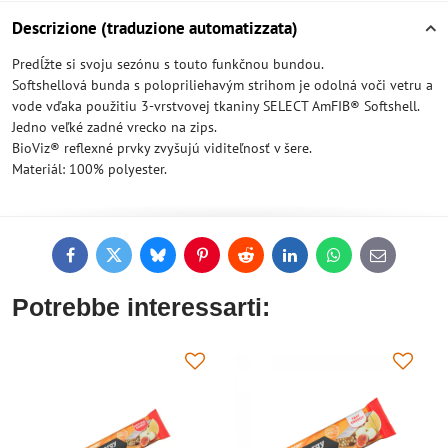
Descrizione (traduzione automatizzata)
Predĺžte si svoju sezónu s touto funkčnou bundou.
Softshellová bunda s polopriliehavým strihom je odolná voči vetru a
vode vďaka použitiu 3-vrstvovej tkaniny SELECT AmFIB® Softshell.
Jedno veľké zadné vrecko na zips.
BioViz® reflexné prvky zvyšujú viditeľnosť v šere.
Materiál: 100% polyester.
Facebook
Twitter
Bluesky
Pinterest
Reddit
LinkedIn
WhatsApp
E-
mail
Potrebbe interessarti: