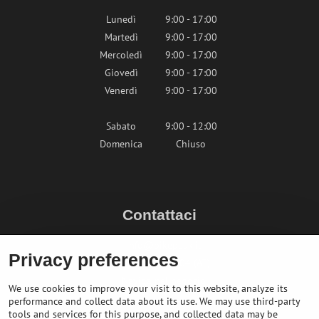
Lunedì
9:00 - 17:00
Martedì
9:00 - 17:00
Mercoledì
9:00 - 17:00
Giovedì
9:00 - 17:00
Venerdì
9:00 - 17:00
Sabato
9:00 - 12:00
Domenica
Chiuso
Contattaci
info@bikepeak.it
Privacy preferences
+436764858804 (AT)
Naviga nel negozio
We use cookies to improve your visit to this website, analyze its
performance and collect data about its use. We may use third-party
tools and services for this purpose, and collected data may be