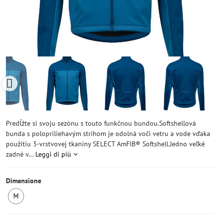
Predĺžte si svoju sezónu s touto funkčnou bundou.Softshellová
bunda s polopriliehavým strihom je odolná voči vetru a vode vďaka
použitiu 3-vrstvovej tkaniny SELECT AmFIB® Softshell.Jedno veľké
zadné v...
Leggi di più
Dimensione
M
Ultimo
pezzo