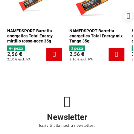
NAMEDSPORT Barretta
NAMEDSPORT Barretta
N
energetica Total Energy
energetica Total Energy mix
e
mirtillo rosso-noce 35g
Tango 35g
c
6+ pezzi
5 pezzi
2,56 €
2,56 €
2,10 €
escl. IVA
2,10 €
escl. IVA
2
Newsletter
Iscriviti alla nostra newsletter::