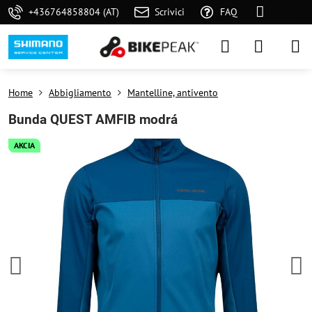
+436764858804 (AT)
Scrivici
FAQ
Home
Abbigliamento
Mantelline, antivento
Bunda QUEST AMFIB modrá
AKCIA