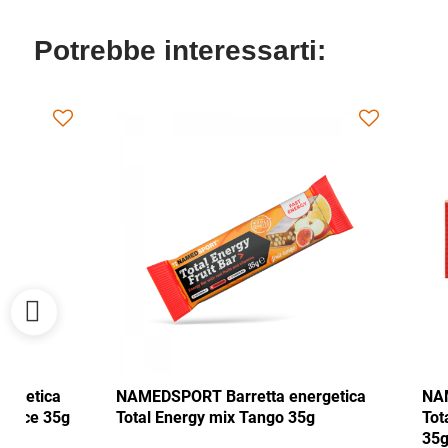
Potrebbe interessarti:
NAMEDSPORT Barretta energetica
NAMEDSPORT Ba
Total Energy mirtillo rosso-noce 35g
Total Energy m