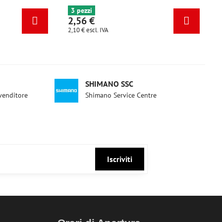
6+ pezzi
3 pezzi
2,56 €
2,56 €
2,10 €
escl. IVA
2,10 €
escl. IVA
SHIMANO SSC
ivenditore
Shimano Service Centre
Iscriviti