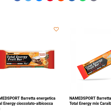
mail
rretta energetica
NAMEDSPORT Barretta energetica
ix Tango 35g
Total Energy cioccolato-albicocca
35g