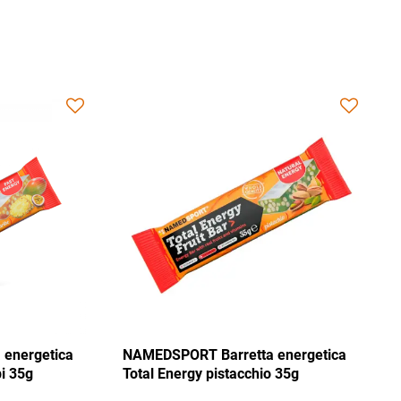
NAMEDSPORT Barretta energetica
NAMEDSPORT 
Total Energy mix Caraibi 35g
Total Energy