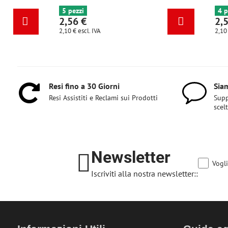
6+ pezzi
5 pezzi
2,56 €
2,56 €
2,10 €
escl. IVA
2,10 €
escl. IVA
Resi fino a 30 Giorni
Siam
Resi Assistiti e Reclami sui Prodotti
Supp
scel
Newsletter
Vogli
Iscriviti alla nostra newsletter::