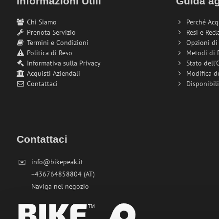
Informazioni Utili
Guida ag
Chi Siamo
Perché Acq
Prenota Servizio
Resi e Recl
Termini e Condizioni
Opzioni d
Politica di Reso
Metodi di
Informativa sulla Privacy
Stato dell'
Acquisti Aziendali
Modifica d
Contattaci
Disponibil
Contattaci
✉️
info@bikepeak.it
+436764858804 (AT)
Naviga nel negozio