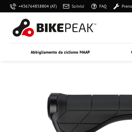
+436764858804 (AT)
Scrivici
FAQ
Preno
Abbigliamento da ciclismo MAAP