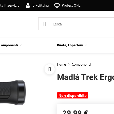
ta il Servizio
Bikefitting
Project ONE
Componenti
Ruote, Copertoni
Home
Componenti
Madlá Trek Er
Non disponibile
29,99 €