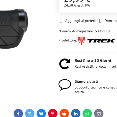
24,38 €
escl. IVA
Aggiungi ai preferiti
Domand
Numero di magazzino:
5325950
Produttore:
Resi fino a 30 Giorni
Resi Assistiti e Reclami sui
Siamo ciclisti
Supporto tecnico e consul
scelta
Facebook
Twitter
Bluesky
Pinterest
Reddit
LinkedIn
WhatsApp
E-