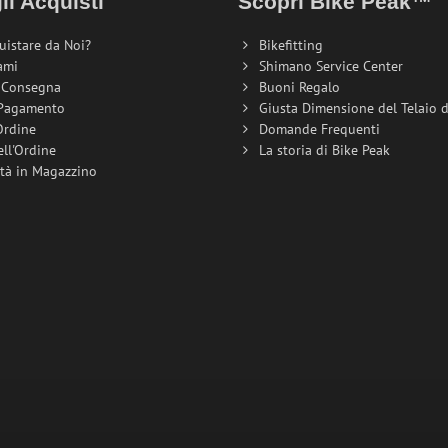
li Acquisti
Scopri Bike Peak™
uistare da Noi?
Bikefitting
ami
Shimano Service Center
i Consegna
Buoni Regalo
 Pagamento
Giusta Dimensione del Telaio de
Ordine
Domande Frequenti
ell'Ordine
La storia di Bike Peak
ità in Magazzino