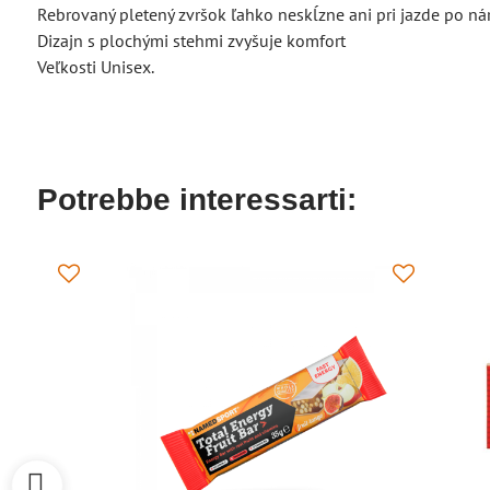
Rebrovaný pletený zvršok ľahko neskĺzne ani pri jazde po ná
Dizajn s plochými stehmi zvyšuje komfort
Veľkosti Unisex.
Potrebbe interessarti: