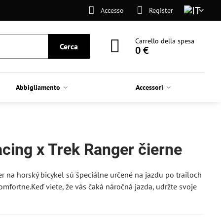
Accesso
Register
Carrello della spesa
Cerca
0 €
Abbigliamento
Accessori
cing x Trek Ranger čierne
 na horský bicykel sú špeciálne určené na jazdu po trailoch
komfortne.Keď viete, že vás čaká náročná jazda, udržte svoje