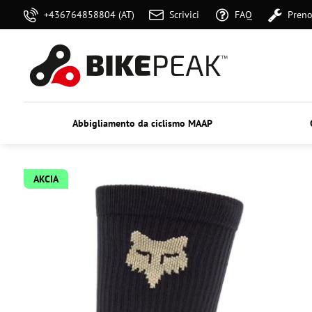
+436764858804 (AT)
Scrivici
FAQ
Preno
Abbigliamento da ciclismo MAAP
AKCIA