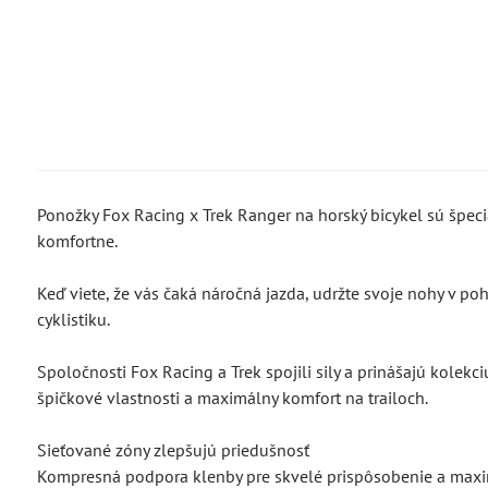
Ponožky Fox Racing x Trek Ranger na horský bicykel sú špeciá
komfortne.
Keď viete, že vás čaká náročná jazda, udržte svoje nohy v p
cyklistiku.
Spoločnosti Fox Racing a Trek spojili sily a prinášajú kolekci
špičkové vlastnosti a maximálny komfort na trailoch.
Sieťované zóny zlepšujú priedušnosť
Kompresná podpora klenby pre skvelé prispôsobenie a max