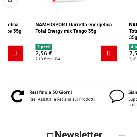
NAMEDSPORT Barretta energetica
NAMEDSPORT B
Total Energy mirtillo rosso-noce 35g
Total Energy 
6+ pezzi
5 pezzi
2,56 €
2,56 €
2,10 €
escl. IVA
2,10 €
escl. IVA
Resi fino a 30 Giorni
Siam
Resi Assistiti e Reclami sui Prodotti
Supp
scel
Newsletter