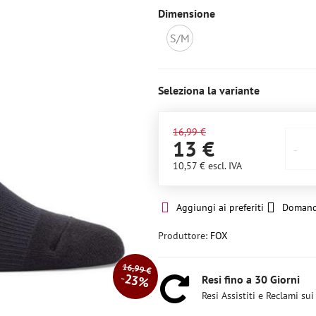
Dimensione
S/M
Non
disponibile
Seleziona la variante
16,99 €
13 €
10,57 €
escl. IVA
Aggiungi ai preferiti
Domand
Produttore:
FOX
16,99 €
23%
Resi fino a 30 Giorni
Resi Assistiti e Reclami sui