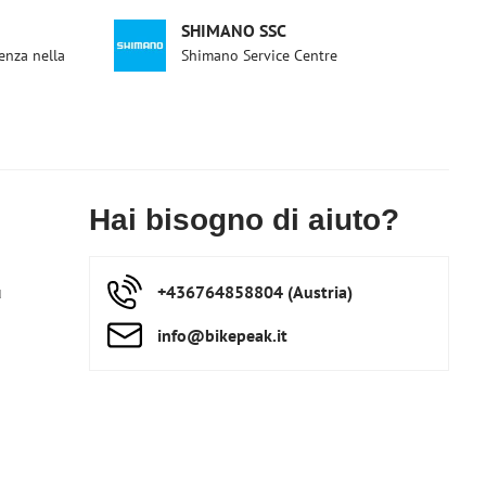
SHIMANO SSC
enza nella
Shimano Service Centre
Hai bisogno di aiuto?
ú
+436764858804 (Austria)
info​@bikepeak​.it