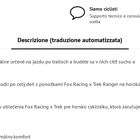
Siamo ciclisti
Supporto tecnico e consul
scelta
Descrizione (traduzione automatizzata)
lne určené na jazdu po trailoch a budete sa v nich cítiť sucho a
ohodlí po celý deň s ponožkami Fox Racing x Trek Ranger na horsk
u oblečenia Fox Racing x Trek pre horskú cyklistiku, ktorá zaručuje
imálny komfort