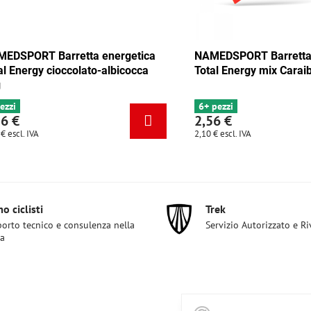
arretta energetica
NAMEDSPORT Barretta energetic
mix Tango 35g
Total Energy cioccolato-albicocca
35g
4 pezzi
2,56 €
2,10 €
escl. IVA
o ciclisti
Trek
orto tecnico e consulenza nella
Servizio Autorizzato e R
ta