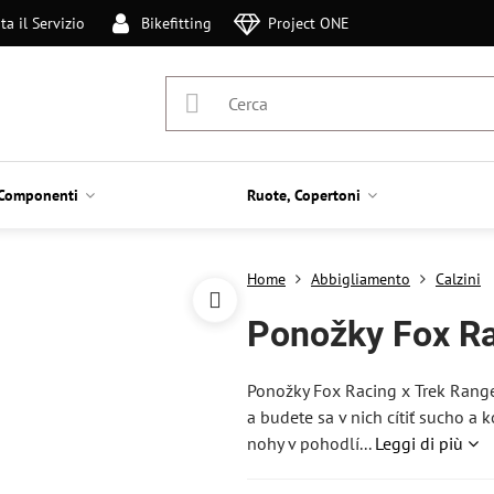
ta il Servizio
Bikefitting
Project ONE
Componenti
Ruote, Copertoni
Home
Abbigliamento
Calzini
Ponožky Fox Ra
Ponožky Fox Racing x Trek Ranger
a budete sa v nich cítiť sucho a 
nohy v pohodlí...
Leggi di più