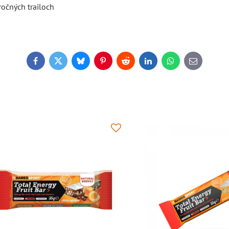
ročných trailoch
Facebook
Twitter
Bluesky
Pinterest
Reddit
LinkedIn
WhatsApp
E-
mail