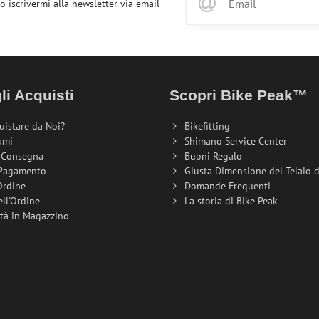
o iscrivermi alla newsletter via email
li Acquisti
Scopri Bike Peak™
uistare da Noi?
Bikefitting
ami
Shimano Service Center
i Consegna
Buoni Regalo
 Pagamento
Giusta Dimensione del Telaio de
Ordine
Domande Frequenti
ell'Ordine
La storia di Bike Peak
ità in Magazzino