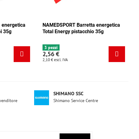
a
NAMEDSPORT Barretta energetica
NAMEDSPOR
Total Energy mix Caraibi 35g
Total Energ
6+ pezzi
3 pezzi
2,56 €
2,56 €
2,10 €
escl. IVA
2,10 €
escl. IV
SHIMANO SSC
ivenditore
Shimano Service Centre