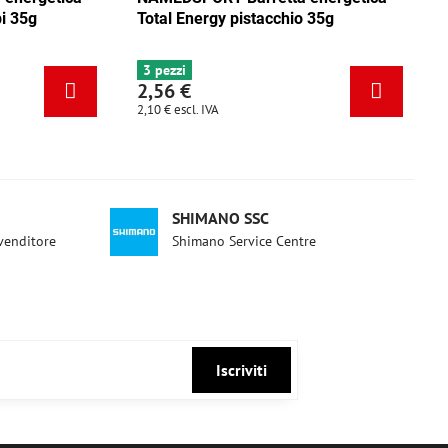
a
Total Energy mix Caraibi 35g
Total Ene
6+ pezzi
3 pezzi
2,56 €
2,56 €
2,10 €
escl. IVA
2,10 €
escl. 
SHIMANO SSC
ivenditore
Shimano Service Centre
Iscriviti