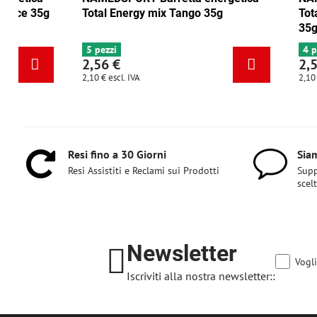
Total Energy mirtillo rosso-noce 35g
Total Energy
6+ pezzi
5 pezzi
2,56 €
2,56 €
2,10 €
escl. IVA
2,10 €
escl. IVA
Resi fino a 30 Giorni
Siam
Resi Assistiti e Reclami sui Prodotti
Supp
scel
Newsletter
Vogli
Iscriviti alla nostra newsletter::