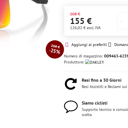
208 €
155 €
126,02 €
escl. IVA
Aggiungi ai preferiti
Domand
208 €
25%
Numero di magazzino:
OO9463-623
Produttore:
Resi fino a 30 Giorni
Resi Assistiti e Reclami sui
Siamo ciclisti
Supporto tecnico e consul
scelta