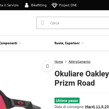
ta il Servizio
Bikefitting
Project ONE
Componenti
Ruote, Copertoni
Home
Abbigliamento
Okuliare Oakley
Prizm Road
Ultimo pezzo
Data di consegna:
Mardi
11.8.20