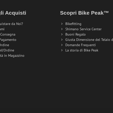
li Acquisti
Scopri Bike Peak™
uistare da Noi?
Bikefitting
ami
Shimano Service Center
i Consegna
Buoni Regalo
 Pagamento
Giusta Dimensione del Telaio de
Ordine
Domande Frequenti
ell'Ordine
La storia di Bike Peak
ità in Magazzino