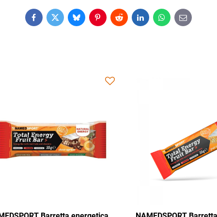
Facebook
Twitter
Bluesky
Pinterest
Reddit
LinkedIn
WhatsApp
E-
mail
Barretta energetica
NAMEDSPORT Barretta energeti