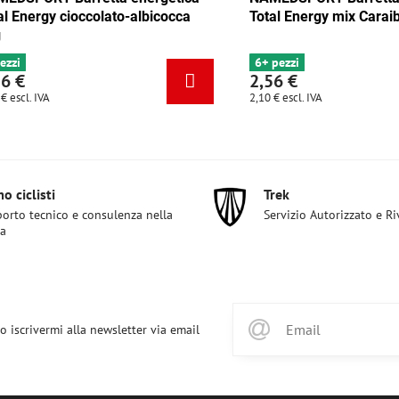
 mix Tango 35g
Total Energy cioccolato-albicocc
35g
4 pezzi
2,56 €
2,10 €
escl. IVA
o ciclisti
Trek
orto tecnico e consulenza nella
Servizio Autorizzato e R
ta
o iscrivermi alla newsletter via email