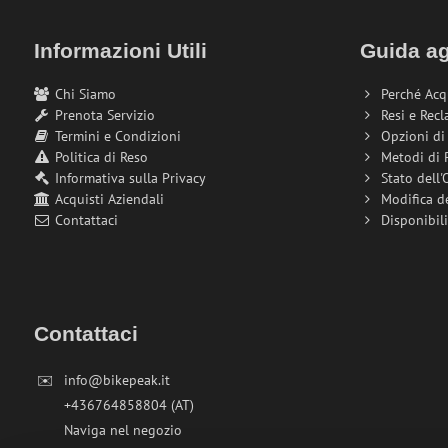
Informazioni Utili
Guida ag
Chi Siamo
Perché Acq
Prenota Servizio
Resi e Recl
Termini e Condizioni
Opzioni d
Politica di Reso
Metodi di
Informativa sulla Privacy
Stato dell'
Acquisti Aziendali
Modifica d
Contattaci
Disponibil
Contattaci
✉️
info@bikepeak.it
+436764858804 (AT)
Naviga nel negozio