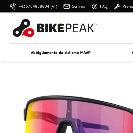
+436764858804 (AT)
Scrivici
FAQ
Preno
Abbigliamento da ciclismo MAAP