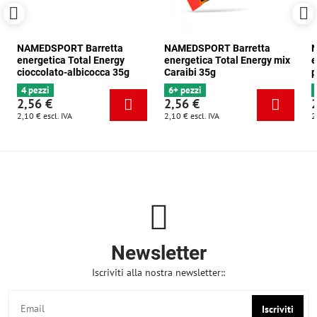
NAMEDSPORT Barretta
NAMEDSPORT Barretta
N
energetica Total Energy
energetica Total Energy mix
e
cioccolato-albicocca 35g
Caraibi 35g
p
4 pezzi
6+ pezzi
2,56 €
2,56 €
2,10 €
escl. IVA
2,10 €
escl. IVA
2
Newsletter
Iscriviti alla nostra newsletter::
Iscriviti