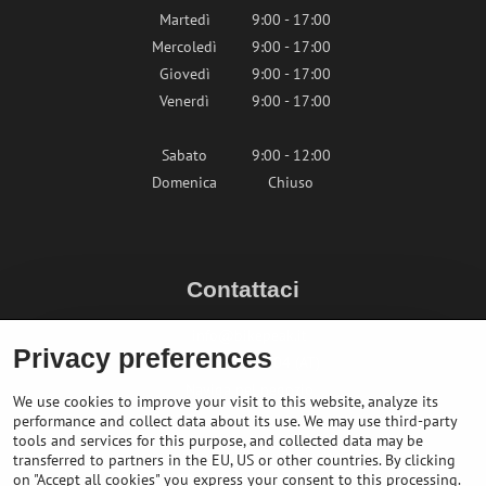
Martedì
9:00 - 17:00
Mercoledì
9:00 - 17:00
Giovedì
9:00 - 17:00
Venerdì
9:00 - 17:00
Sabato
9:00 - 12:00
Domenica
Chiuso
Contattaci
info@bikepeak.it
Privacy preferences
+436764858804 (AT)
Naviga nel negozio
We use cookies to improve your visit to this website, analyze its
performance and collect data about its use. We may use third-party
tools and services for this purpose, and collected data may be
transferred to partners in the EU, US or other countries. By clicking
on "Accept all cookies" you express your consent to this processing.