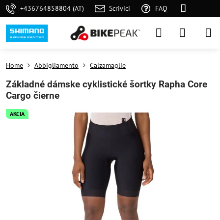
+436764858804 (AT)
Scrivici
FAQ
Home
Abbigliamento
Calzamaglie
Základné dámske cyklistické šortky Rapha Core
Cargo čierne
AKCIA