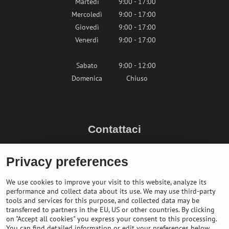
Martedì
9:00 - 17:00
Mercoledì
9:00 - 17:00
Giovedì
9:00 - 17:00
Venerdì
9:00 - 17:00
Sabato
9:00 - 12:00
Domenica
Chiuso
Contattaci
info@bikepeak.it
Privacy preferences
+436764858804 (AT)
Naviga nel negozio
We use cookies to improve your visit to this website, analyze its
performance and collect data about its use. We may use third-party
tools and services for this purpose, and collected data may be
transferred to partners in the EU, US or other countries. By clicking
on "Accept all cookies" you express your consent to this processing.
You can find detailed information or edit your preferences below.