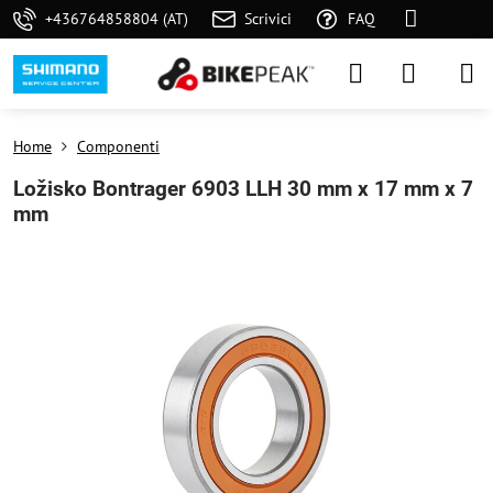
+436764858804 (AT)
Scrivici
FAQ
Home
Componenti
Ložisko Bontrager 6903 LLH 30 mm x 17 mm x 7
mm