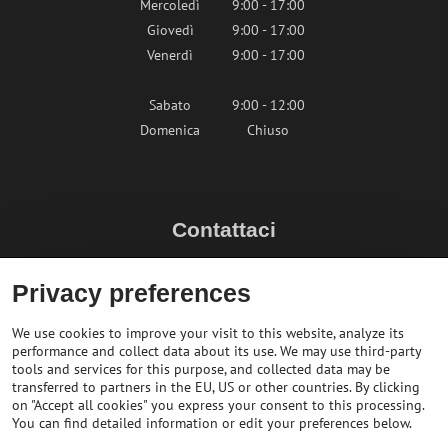
Mercoledì
9:00 - 17:00
Giovedì
9:00 - 17:00
Venerdì
9:00 - 17:00
Sabato
9:00 - 12:00
Domenica
Chiuso
Contattaci
info@bikepeak.it
Privacy preferences
+436764858804 (AT)
Naviga nel negozio
We use cookies to improve your visit to this website, analyze its
performance and collect data about its use. We may use third-party
tools and services for this purpose, and collected data may be
transferred to partners in the EU, US or other countries. By clicking
on "Accept all cookies" you express your consent to this processing.
You can find detailed information or edit your preferences below.