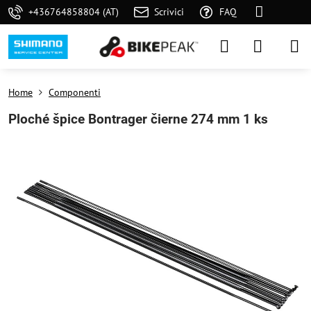
+436764858804 (AT)
Scrivici
FAQ
Home
Componenti
Ploché špice Bontrager čierne 274 mm 1 ks