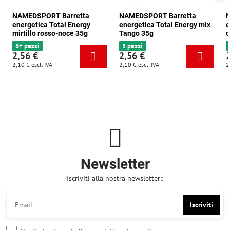
NAMEDSPORT Barretta
NAMEDSPORT Barretta
N
energetica Total Energy
energetica Total Energy mix
e
mirtillo rosso-noce 35g
Tango 35g
c
6+ pezzi
5 pezzi
2,56 €
2,56 €
2,10 €
escl. IVA
2,10 €
escl. IVA
2
Newsletter
Iscriviti alla nostra newsletter::
Iscriviti