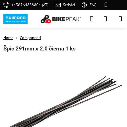
+436764858804 (AT)
Scrivici
FAQ
Home
Componenti
Špic 291mm x 2.0 čierna 1 ks