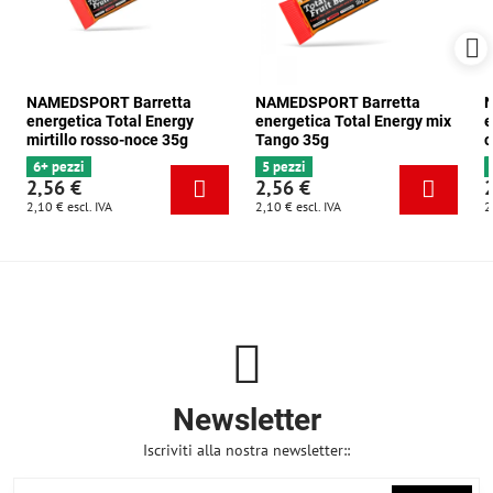
NAMEDSPORT Barretta
NAMEDSPORT Barretta
N
energetica Total Energy
energetica Total Energy mix
e
mirtillo rosso-noce 35g
Tango 35g
c
6+ pezzi
5 pezzi
2,56 €
2,56 €
2,10 €
escl. IVA
2,10 €
escl. IVA
2
Newsletter
Iscriviti alla nostra newsletter::