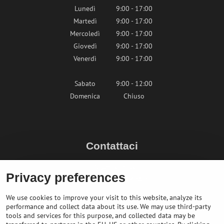
Lunedì
9:00 - 17:00
Martedì
9:00 - 17:00
Mercoledì
9:00 - 17:00
Giovedì
9:00 - 17:00
Venerdì
9:00 - 17:00
Sabato
9:00 - 12:00
Domenica
Chiuso
Contattaci
info@bikepeak.it
Privacy preferences
+436764858804 (AT)
Naviga nel negozio
We use cookies to improve your visit to this website, analyze its
performance and collect data about its use. We may use third-party
tools and services for this purpose, and collected data may be