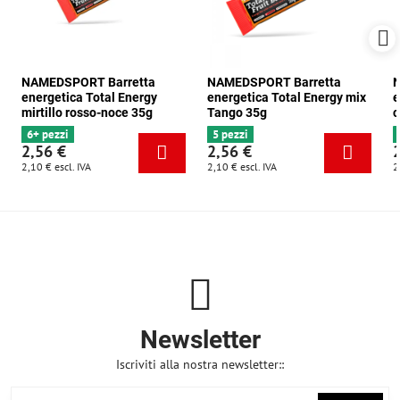
NAMEDSPORT Barretta
NAMEDSPORT Barretta
N
energetica Total Energy
energetica Total Energy mix
e
mirtillo rosso-noce 35g
Tango 35g
c
6+ pezzi
5 pezzi
2,56 €
2,56 €
2,10 €
escl. IVA
2,10 €
escl. IVA
2
Newsletter
Iscriviti alla nostra newsletter::