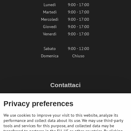
Lunedì
9:00 - 17:00
Martedì
9:00 - 17:00
Mercoledì
9:00 - 17:00
Giovedì
9:00 - 17:00
Venerdì
9:00 - 17:00
Sabato
9:00 - 12:00
Domenica
Chiuso
Contattaci
info@bikepeak.it
Privacy preferences
+436764858804 (AT)
Naviga nel negozio
We use cookies to improve your visit to this website, analyze its
performance and collect data about its use. We may use third-party
tools and services for this purpose, and collected data may be