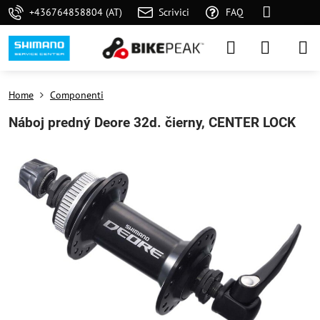
+436764858804 (AT)
Scrivici
FAQ
Home
Componenti
Náboj predný Deore 32d. čierny, CENTER LOCK