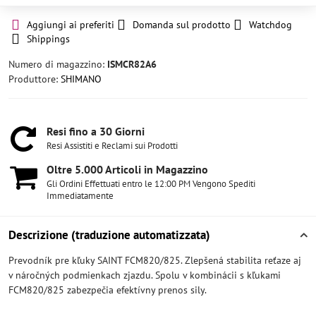
Aggiungi ai preferiti
Domanda sul prodotto
Watchdog
Shippings
Numero di magazzino:
ISMCR82A6
Produttore:
SHIMANO
Resi fino a 30 Giorni
Resi Assistiti e Reclami sui Prodotti
Oltre 5​.000 Articoli in Magazzino
Gli Ordini Effettuati entro le 12:00 PM Vengono Spediti
Immediatamente
Descrizione (traduzione automatizzata)
Prevodník pre kľuky SAINT FCM820/825. Zlepšená stabilita reťaze aj
v náročných podmienkach zjazdu. Spolu v kombinácii s kľukami
FCM820/825 zabezpečia efektívny prenos sily.