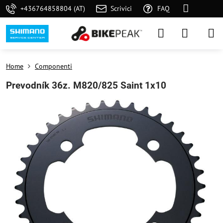
+436764858804 (AT)
Scrivici
FAQ
Home
Componenti
Prevodník 36z. M820/825 Saint 1x10