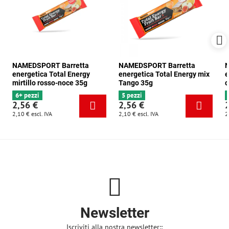
NAMEDSPORT Barretta
NAMEDSPORT Barretta
N
energetica Total Energy
energetica Total Energy mix
e
mirtillo rosso-noce 35g
Tango 35g
c
6+ pezzi
5 pezzi
2,56 €
2,56 €
2,10 €
escl. IVA
2,10 €
escl. IVA
2
Newsletter
Iscriviti alla nostra newsletter::