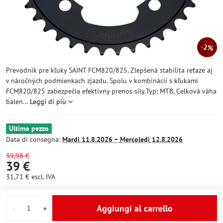
2%
Prevodník pre kľuky SAINT FCM820/825. Zlepšená stabilita reťaze aj
v náročných podmienkach zjazdu. Spolu v kombinácii s kľukami
FCM820/825 zabezpečia efektívny prenos sily.Typ: MTB, Celková váha
balen...
Leggi di più
Ultimo pezzo
Data di consegna:
Mardi
11.8.2026 −
Mercoledì
12.8.2026
39,98 €
39 €
31,71 €
escl. IVA
Aggiungi al carrello