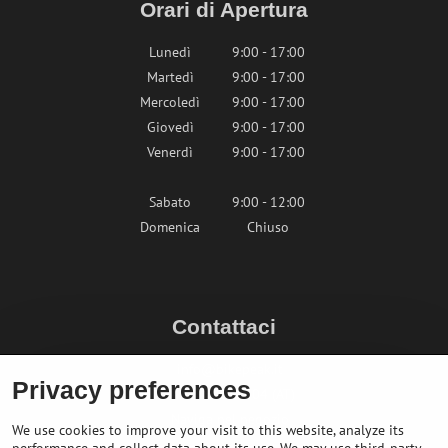
Orari di Apertura
Lunedì
9:00 - 17:00
Martedì
9:00 - 17:00
Mercoledì
9:00 - 17:00
Giovedì
9:00 - 17:00
Venerdì
9:00 - 17:00
Sabato
9:00 - 12:00
Domenica
Chiuso
Contattaci
info@bikepeak.it
Privacy preferences
+436764858804 (AT)
Naviga nel negozio
We use cookies to improve your visit to this website, analyze its