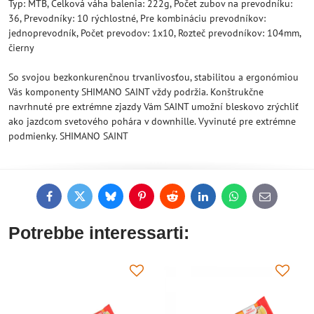
Typ: MTB, Celková váha balenia: 222g, Počet zubov na prevodníku:
36, Prevodníky: 10 rýchlostné, Pre kombináciu prevodníkov:
jednoprevodník, Počet prevodov: 1x10, Rozteč prevodníkov: 104mm,
čierny
So svojou bezkonkurenčnou trvanlivosťou, stabilitou a ergonómiou
Vás komponenty SHIMANO SAINT vždy podržia. Konštrukčne
navrhnuté pre extrémne zjazdy Vám SAINT umožní bleskovo zrýchliť
ako jazdcom svetového pohára v downhille. Vyvinuté pre extrémne
podmienky. SHIMANO SAINT
Facebook
Twitter
Bluesky
Pinterest
Reddit
LinkedIn
WhatsApp
E-
mail
Potrebbe interessarti: