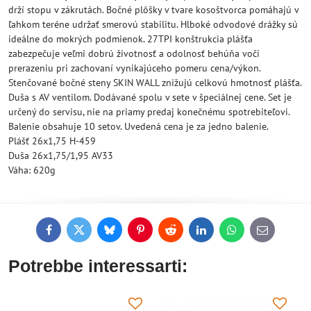
drží stopu v zákrutách. Bočné plôšky v tvare kosoštvorca pomáhajú v
ľahkom teréne udržať smerovú stabilitu. Hlboké odvodové drážky sú
ideálne do mokrých podmienok. 27TPI konštrukcia plášťa
zabezpečuje veľmi dobrú životnosť a odolnosť behúňa voči
prerazeniu pri zachovaní vynikajúceho pomeru cena/výkon.
Stenčované bočné steny SKIN WALL znižujú celkovú hmotnosť plášťa.
Duša s AV ventilom. Dodávané spolu v sete v špeciálnej cene. Set je
určený do servisu, nie na priamy predaj konečnému spotrebiteľovi.
Balenie obsahuje 10 setov. Uvedená cena je za jedno balenie.
Plášť 26x1,75 H-459
Duša 26x1,75/1,95 AV33
Váha: 620g
Facebook
Twitter
Bluesky
Pinterest
Reddit
LinkedIn
WhatsApp
E-
mail
Potrebbe interessarti: