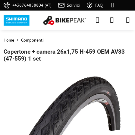
+436764858804 (AT)
Scrivici
FAQ
Home
Componenti
Copertone + camera 26x1,75 H-459 OEM AV33
(47-559) 1 set