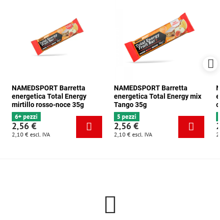
NAMEDSPORT Barretta
NAMEDSPORT Barretta
N
energetica Total Energy
energetica Total Energy mix
e
mirtillo rosso-noce 35g
Tango 35g
c
6+ pezzi
5 pezzi
2,56 €
2,56 €
2,10 €
escl. IVA
2,10 €
escl. IVA
2