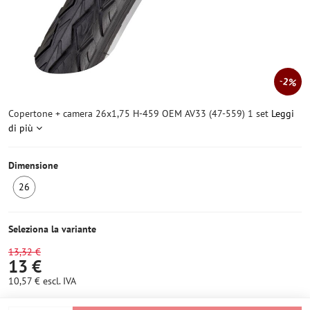
2%
Copertone + camera 26x1,75 H-459 OEM AV33 (47-559) 1 set
Leggi
di più
Dimensione
26
6+
pezzi
Seleziona la variante
13,32 €
13 €
10,57 €
escl. IVA