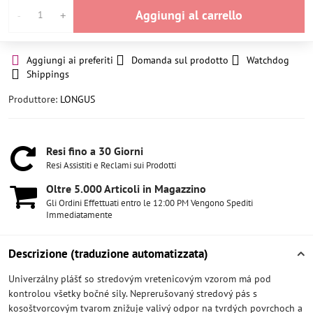
Aggiungi al carrello
Aggiungi ai preferiti
Domanda sul prodotto
Watchdog
Shippings
Produttore:
LONGUS
Resi fino a 30 Giorni
Resi Assistiti e Reclami sui Prodotti
Oltre 5​.000 Articoli in Magazzino
Gli Ordini Effettuati entro le 12:00 PM Vengono Spediti
Immediatamente
Descrizione (traduzione automatizzata)
Univerzálny plášť so stredovým vretenicovým vzorom má pod
kontrolou všetky bočné sily. Neprerušovaný stredový pás s
kosoštvorcovým tvarom znižuje valivý odpor na tvrdých povrchoch a