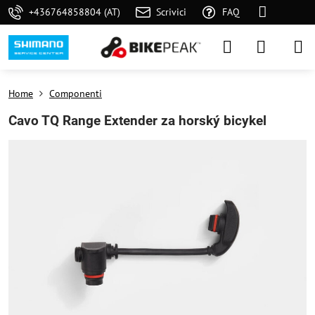
+436764858804 (AT)
Scrivici
FAQ
Home
Componenti
Cavo TQ Range Extender za horský bicykel