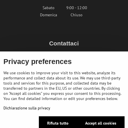
Sabato
9:00 - 12:00
Domenica
Chiuso
Contattaci
info@bikepeak.it
Privacy preferences
+436764858804 (AT)
Naviga nel negozio
We use cookies to improve your visit to this website, analyze its
performance and collect data about its use. We may use third-party
tools and services for this purpose, and collected data may be
transferred to partners in the EU, US or other countries. By clicking
on "Accept all cookies" you express your consent to this processing.
You can find detailed information or edit your preferences below.
Dichiarazione sulla privacy
Rifiuta tutto
Accept all cookies
©
2026
Copyright
Preferenze sulla privacy
Dichiarazione sulla privacy