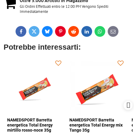
Oltre 5​.000 Articoli in Magazzino
Gli Ordini Effettuati entro le 12:00 PM Vengono Spediti
Immediatamente
Facebook
Twitter
Bluesky
Pinterest
Reddit
LinkedIn
WhatsApp
E-
mail
Potrebbe interessarti:
NAMEDSPORT Barretta
NAMEDSPORT Barretta
N
energetica Total Energy
energetica Total Energy mix
e
mirtillo rosso-noce 35g
Tango 35g
c