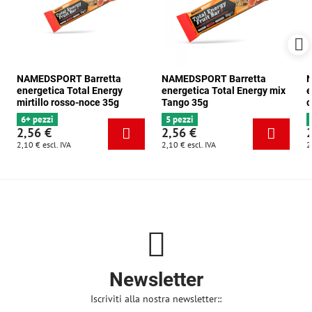
NAMEDSPORT Barretta
NAMEDSPORT Barretta
N
energetica Total Energy
energetica Total Energy mix
e
mirtillo rosso-noce 35g
Tango 35g
c
6+ pezzi
5 pezzi
2,56 €
2,56 €
2,10 €
escl. IVA
2,10 €
escl. IVA
2
Newsletter
Iscriviti alla nostra newsletter::