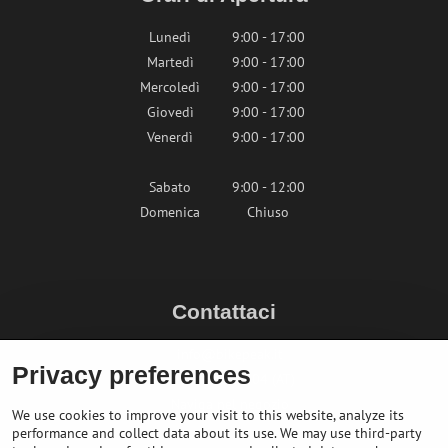
Lunedì
9:00 - 17:00
Martedì
9:00 - 17:00
Mercoledì
9:00 - 17:00
Giovedì
9:00 - 17:00
Venerdì
9:00 - 17:00
Sabato
9:00 - 12:00
Domenica
Chiuso
Contattaci
info@bikepeak.it
Privacy preferences
+436764858804 (AT)
Naviga nel negozio
We use cookies to improve your visit to this website, analyze its
performance and collect data about its use. We may use third-party