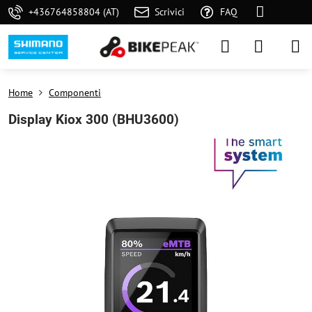
+436764858804 (AT)
Scrivici
FAQ
Home
Componenti
Display Kiox 300 (BHU3600)