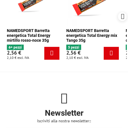
NAMEDSPORT Barretta
NAMEDSPORT Barretta
N
energetica Total Energy
energetica Total Energy mix
e
mirtillo rosso-noce 35g
Tango 35g
c
6+ pezzi
5 pezzi
2,56 €
2,56 €
2,10 €
escl. IVA
2,10 €
escl. IVA
2
Newsletter
Iscriviti alla nostra newsletter::