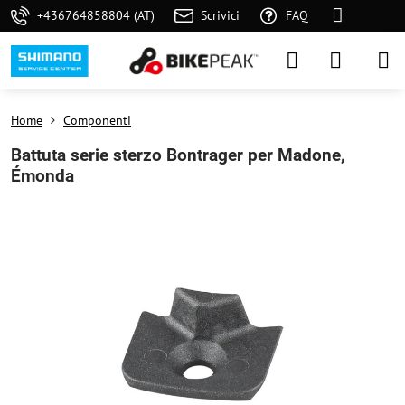
+436764858804 (AT)
Scrivici
FAQ
Home
Componenti
Battuta serie sterzo Bontrager per Madone,
Émonda