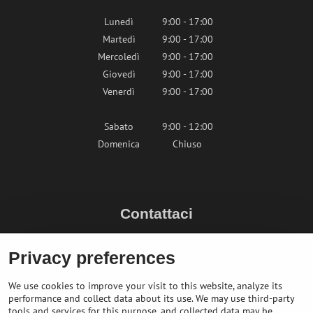
Lunedì
9:00 - 17:00
Martedì
9:00 - 17:00
Mercoledì
9:00 - 17:00
Giovedì
9:00 - 17:00
Venerdì
9:00 - 17:00
Sabato
9:00 - 12:00
Domenica
Chiuso
Contattaci
info@bikepeak.it
Privacy preferences
+436764858804 (AT)
Naviga nel negozio
We use cookies to improve your visit to this website, analyze its
performance and collect data about its use. We may use third-party
tools and services for this purpose, and collected data may be