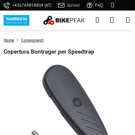
+436764858804 (AT)
Scrivici
FAQ
Home
Componenti
Copertura Bontrager per Speedtrap