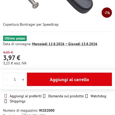
2%
Copertura Bontrager per Speedtrap
Ultimo pezzo
Data di consegna:
Mercoledì
12.8.2026 −
Giovedì
13.8.2026
4,05 €
3,97 €
3,25 €
escl. IVA
Aggiungi al carrello
Aggiungi ai preferiti
Domanda sul prodotto
Watchdog
Shippings
Numero di magazzino:
W282000