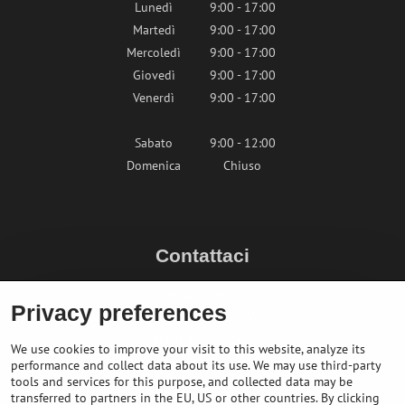
Lunedì
9:00 - 17:00
Martedì
9:00 - 17:00
Mercoledì
9:00 - 17:00
Giovedì
9:00 - 17:00
Venerdì
9:00 - 17:00
Sabato
9:00 - 12:00
Domenica
Chiuso
Contattaci
info@bikepeak.it
Privacy preferences
+436764858804 (AT)
Naviga nel negozio
We use cookies to improve your visit to this website, analyze its
performance and collect data about its use. We may use third-party
tools and services for this purpose, and collected data may be
transferred to partners in the EU, US or other countries. By clicking