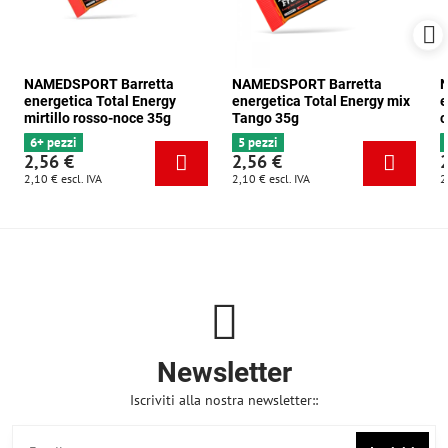
NAMEDSPORT Barretta
NAMEDSPORT Barretta
N
energetica Total Energy
energetica Total Energy mix
e
mirtillo rosso-noce 35g
Tango 35g
c
6+ pezzi
5 pezzi
2,56 €
2,56 €
2,10 €
escl. IVA
2,10 €
escl. IVA
2
Newsletter
Iscriviti alla nostra newsletter::