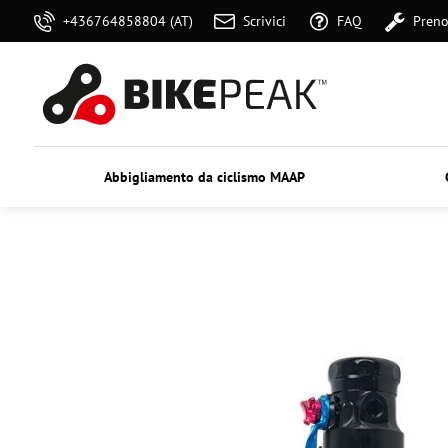
+436764858804 (AT)
Scrivici
FAQ
Preno
Abbigliamento da ciclismo MAAP