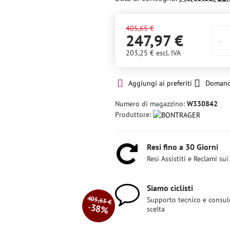
405,65 €
247,97 €
203,25 €
escl. IVA
Aggiungi ai preferiti
Domand
Numero di magazzino:
W330842
Produttore:
Resi fino a 30 Giorni
Resi Assistiti e Reclami sui
Siamo ciclisti
405,65 €
Supporto tecnico e consul
38%
scelta