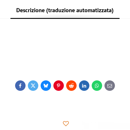
Descrizione (traduzione automatizzata)
Facebook
Twitter
Bluesky
Pinterest
Reddit
LinkedIn
WhatsApp
E-
mail