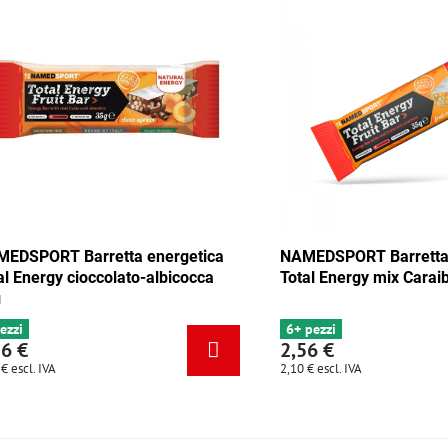
ica
NAMEDSPORT Barretta energetica
NAMEDSPO
Total Energy cioccolato-albicocca
Total Ene
35g
4 pezzi
6+ pezzi
2,56 €
2,56 €
2,10 €
escl. IVA
2,10 €
escl. 