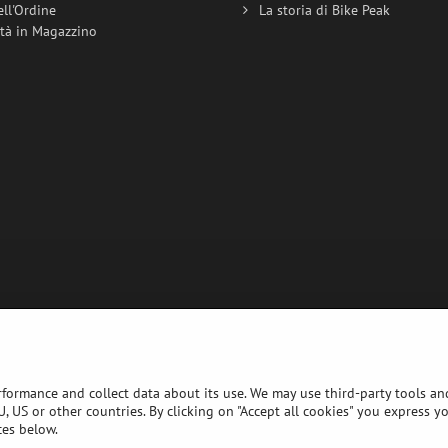
ell'Ordine
La storia di Bike Peak
ità in Magazzino
rformance and collect data about its use. We may use third-party tools and
, US or other countries. By clicking on "Accept all cookies" you express y
ces below.
©
2026
Copyright
Preferenze sulla privacy
Dichiarazione sulla privacy