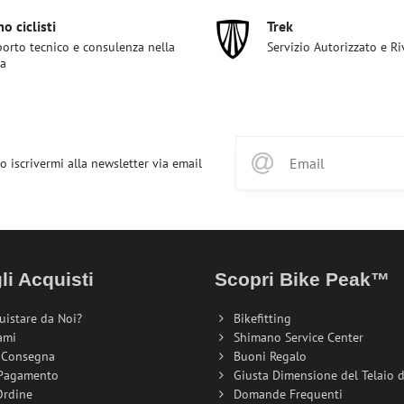
o ciclisti
Trek
orto tecnico e consulenza nella
Servizio Autorizzato e R
ta
o iscrivermi alla newsletter via email
li Acquisti
Scopri Bike Peak™
uistare da Noi?
Bikefitting
ami
Shimano Service Center
i Consegna
Buoni Regalo
 Pagamento
Giusta Dimensione del Telaio de
Ordine
Domande Frequenti