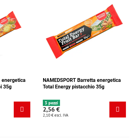
RT Barretta energetica
NAMEDSPORT Barretta energ
rgy mix Caraibi 35g
Total Energy pistacchio 35g
3 pezzi
2,56 €
IVA
2,10 €
escl. IVA