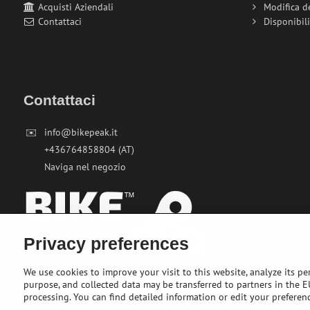
Acquisti Aziendali
Modifica d
Contattaci
Disponibil
Contattaci
✉️
info@bikepeak.it
+436764858804 (AT)
Naviga nel negozio
Privacy preferences
We use cookies to improve your visit to this website, analyze its pe
purpose, and collected data may be transferred to partners in the EU
processing. You can find detailed information or edit your preferen