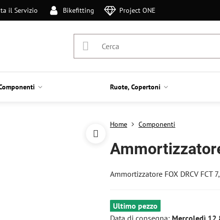
ta il Servizio
Bikefitting
Project ONE
Componenti
Ruote, Copertoni
Home
Componenti
Ammortizzator
Ammortizzatore FOX DRCV FCT 7
Ultimo pezzo
Data di consegna:
Mercoledì
12.