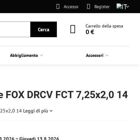
Accesso
Register
Carrello della spesa
Cerca
0 €
Abbigliamento
Accessori
e FOX DRCV FCT 7,25x2,0 14
,25x2,0 14
Leggi di più
8.2026 −
Giovedì
13.8.2026