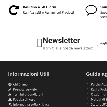
Resi fino a 30 Giorni
Siam
Resi Assistiti e Reclami sui Prodotti
Supp
scel
Newsletter
Vogli
Iscriviti alla nostra newsletter::
Informazioni Utili
Guida ag
Chi Siamo
Perché Acq
Prenota Servizio
Resi e Recl
Termini e Condizioni
Opzioni d
Politica di Reso
Metodi di
Informativa sulla Privacy
Stato dell'