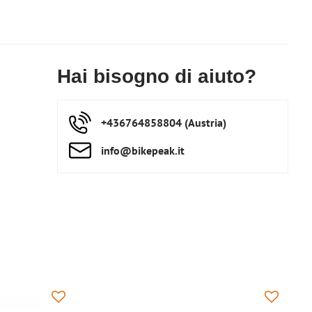
Hai bisogno di aiuto?
+436764858804 (Austria)
info​@bikepeak​.it