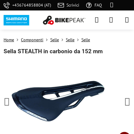
+436764858804 (AT)
Scrivici
FAQ
Home
Componenti
Selle
Selle
Selle
Sella STEALTH in carbonio da 152 mm