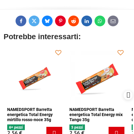
Facebook
Twitter
Bluesky
Pinterest
Reddit
LinkedIn
WhatsApp
E-
mail
Potrebbe interessarti:
NAMEDSPORT Barretta
NAMEDSPORT Barretta
N
energetica Total Energy
energetica Total Energy mix
e
mirtillo rosso-noce 35g
Tango 35g
c
6+ pezzi
5 pezzi
2,56 €
2,56 €