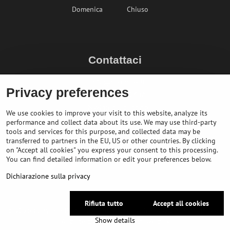
Domenica
Chiuso
Contattaci
info@bikepeak.it
Privacy preferences
+436764858804 (AT)
Naviga nel negozio
We use cookies to improve your visit to this website, analyze its
performance and collect data about its use. We may use third-party
tools and services for this purpose, and collected data may be
transferred to partners in the EU, US or other countries. By clicking
on "Accept all cookies" you express your consent to this processing.
You can find detailed information or edit your preferences below.
Dichiarazione sulla privacy
Rifiuta tutto
Accept all cookies
©
2026
Copyright
Preferenze sulla privacy
Dichiarazione sulla privacy
Show details
Website created with:
BiznisWeb.sk