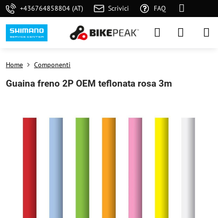
+436764858804 (AT)
Scrivici
FAQ
Home
Componenti
Guaina freno 2P OEM teflonata rosa 3m