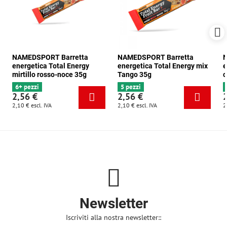
NAMEDSPORT Barretta
NAMEDSPORT Barretta
N
energetica Total Energy
energetica Total Energy mix
e
mirtillo rosso-noce 35g
Tango 35g
c
6+ pezzi
5 pezzi
2,56 €
2,56 €
2,10 €
escl. IVA
2,10 €
escl. IVA
2
Newsletter
Iscriviti alla nostra newsletter::