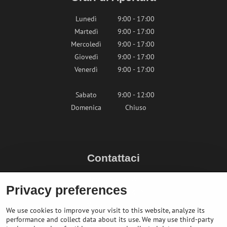
Lunedì
9:00 - 17:00
Martedì
9:00 - 17:00
Mercoledì
9:00 - 17:00
Giovedì
9:00 - 17:00
Venerdì
9:00 - 17:00
Sabato
9:00 - 12:00
Domenica
Chiuso
Contattaci
info@bikepeak.it
Privacy preferences
+436764858804 (AT)
Naviga nel negozio
We use cookies to improve your visit to this website, analyze its
performance and collect data about its use. We may use third-party