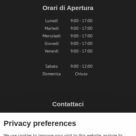
Orari di Apertura
Lunedì
9:00 - 17:00
Martedì
9:00 - 17:00
Mercoledì
9:00 - 17:00
Giovedì
9:00 - 17:00
Venerdì
9:00 - 17:00
Sabato
9:00 - 12:00
Domenica
Chiuso
Contattaci
info@bikepeak.it
Privacy preferences
+436764858804 (AT)
Naviga nel negozio
We use cookies to improve your visit to this website, analyze its