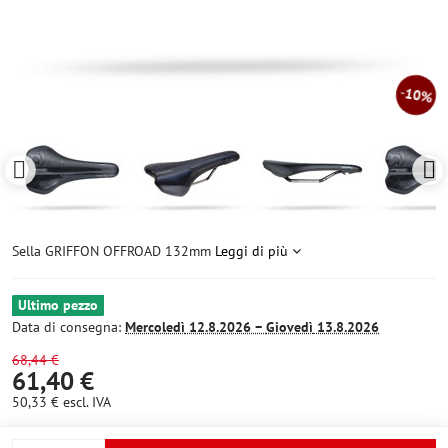
10%
Sella GRIFFON OFFROAD 132mm
Leggi di più
Ultimo pezzo
Data di consegna:
Mercoledì
12.8.2026 −
Giovedì
13.8.2026
68,44 €
61,40 €
50,33 €
escl. IVA