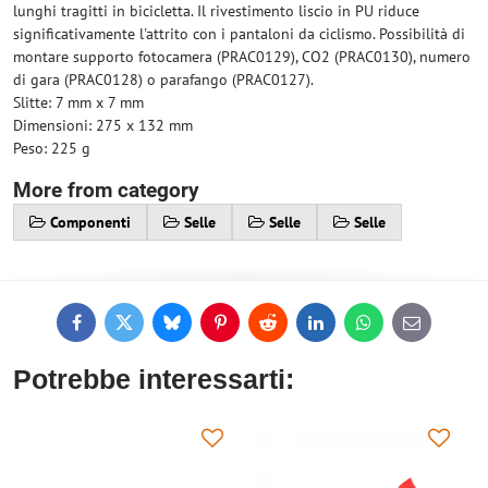
lunghi tragitti in bicicletta. Il rivestimento liscio in PU riduce
significativamente l'attrito con i pantaloni da ciclismo. Possibilità di
montare supporto fotocamera (PRAC0129), CO2 (PRAC0130), numero
di gara (PRAC0128) o parafango (PRAC0127).
Slitte: 7 mm x 7 mm
Dimensioni: 275 x 132 mm
Peso: 225 g
More from category
Componenti
Selle
Selle
Selle
Facebook
Twitter
Bluesky
Pinterest
Reddit
LinkedIn
WhatsApp
E-
mail
Potrebbe interessarti: