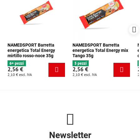
NAMEDSPORT Barretta
NAMEDSPORT Barretta
N
energetica Total Energy
energetica Total Energy mix
e
mirtillo rosso-noce 35g
Tango 35g
c
6+ pezzi
5 pezzi
2,56 €
2,56 €
2,10 €
escl. IVA
2,10 €
escl. IVA
2
Newsletter