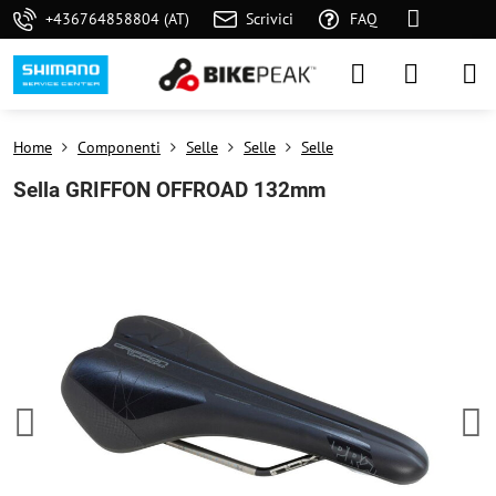
+436764858804 (AT)
Scrivici
FAQ
Home
Componenti
Selle
Selle
Selle
Sella GRIFFON OFFROAD 132mm