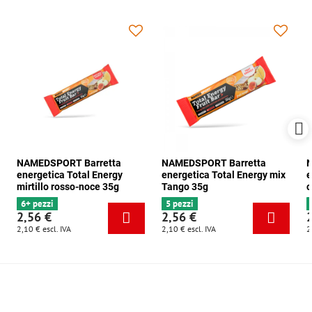
NAMEDSPORT Barretta
NAMEDSPORT Barretta
N
energetica Total Energy
energetica Total Energy mix
e
mirtillo rosso-noce 35g
Tango 35g
c
6+ pezzi
5 pezzi
2,56 €
2,56 €
2,10 €
escl. IVA
2,10 €
escl. IVA
2