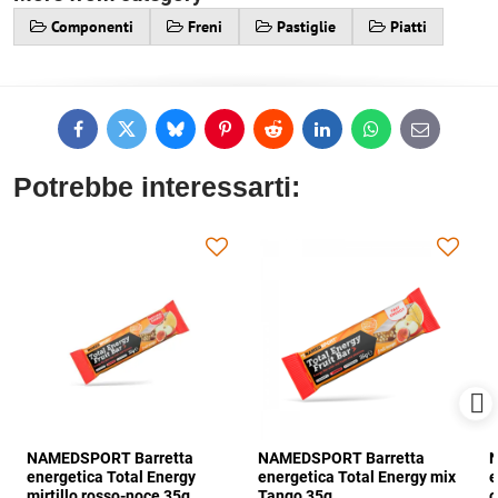
Componenti
Freni
Pastiglie
Piatti
Facebook
Twitter
Bluesky
Pinterest
Reddit
LinkedIn
WhatsApp
E-
mail
Potrebbe interessarti:
NAMEDSPORT Barretta
NAMEDSPORT Barretta
N
energetica Total Energy
energetica Total Energy mix
e
mirtillo rosso-noce 35g
Tango 35g
c