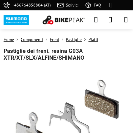
+436764858804 (AT)
Scrivici
FAQ
Home
Componenti
Freni
Pastiglie
Piatti
Pastiglie dei freni. resina G03A
XTR/XT/SLX/ALFINE/SHIMANO