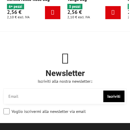
6+ pezzi
5 pezzi
2,56 €
2,56 €
2,10 €
escl. IVA
2,10 €
escl. IVA
2
Newsletter
Iscriviti alla nostra newsletter::
Iscriviti
Voglio iscrivermi alla newsletter via email