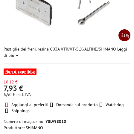
21%
Pastiglie dei freni. resina G03A XTR/XT/SLX/ALFINE/SHIMANO
Leggi
di più
Non disponibile
10,12 €
7,93 €
6,50 €
escl. IVA
Aggiungi ai preferiti
Domanda sul prodotto
Watchdog
Shippings
Numero di magazzino:
Y8LV98010
Produttore:
SHIMANO