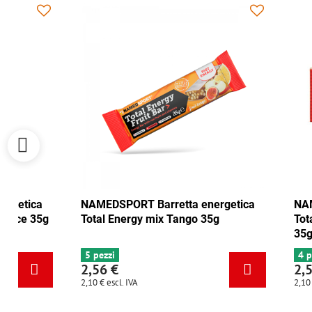
ORT Barretta energetica
NAMEDSPORT Barretta ener
ergy mirtillo rosso-noce 35g
Total Energy mix Tango 35g
5 pezzi
2,56 €
. IVA
2,10 €
escl. IVA