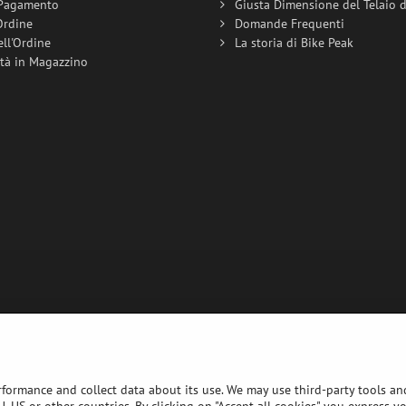
 Pagamento
Giusta Dimensione del Telaio de
Ordine
Domande Frequenti
ell'Ordine
La storia di Bike Peak
ità in Magazzino
rformance and collect data about its use. We may use third-party tools and