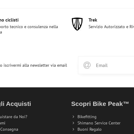
o ciclisti
Trek
orto tecnico e consulenza nella
Servizio Autorizzato e R
ta
o iscrivermi alla newsletter via email
li Acquisti
Scopri Bike Peak™
uistare da Noi?
Bikefitting
ami
Shimano Service Center
i Consegna
Buoni Regalo