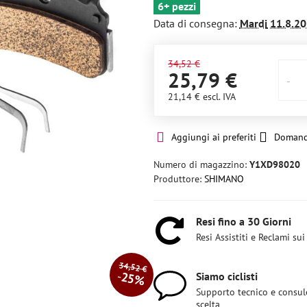
6+ pezzi
Data di consegna:
Mardi
11.8.20
34,52 €
25,79 €
21,14 €
escl. IVA
Aggiungi ai preferiti
Domand
Numero di magazzino:
Y1XD98020
Produttore:
SHIMANO
Resi fino a 30 Giorni
Resi Assistiti e Reclami sui
34,52 €
25%
Siamo ciclisti
Supporto tecnico e consul
scelta