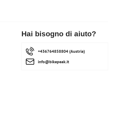
Hai bisogno di aiuto?
+436764858804 (Austria)
info​@bikepeak​.it