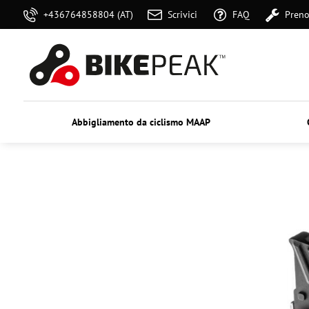
+436764858804 (AT)
Scrivici
FAQ
Preno
Abbigliamento da ciclismo MAAP