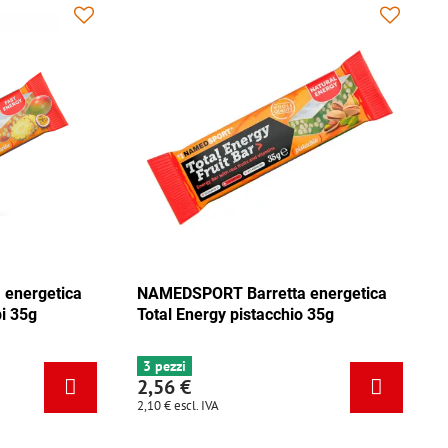
DSPORT Barretta energetica
NAMEDSPORT Barretta e
 Energy mix Caraibi 35g
Total Energy pistacchio 3
zzi
3 pezzi
 €
2,56 €
escl. IVA
2,10 €
escl. IVA