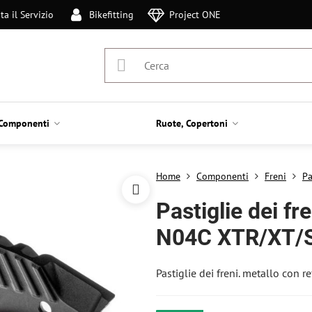
ta il Servizio
Bikefitting
Project ONE
Componenti
Ruote, Copertoni
Home
Componenti
Freni
Pa
Pastiglie dei fr
N04C XTR/XT/
Pastiglie dei freni. metallo con