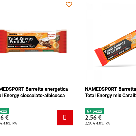
getica
NAMEDSPORT Barretta energetica
NAME
Total Energy cioccolato-albicocca
Total
35g
4 pezzi
6+ pe
2,56 €
2,56
2,10 €
escl. IVA
2,10 €