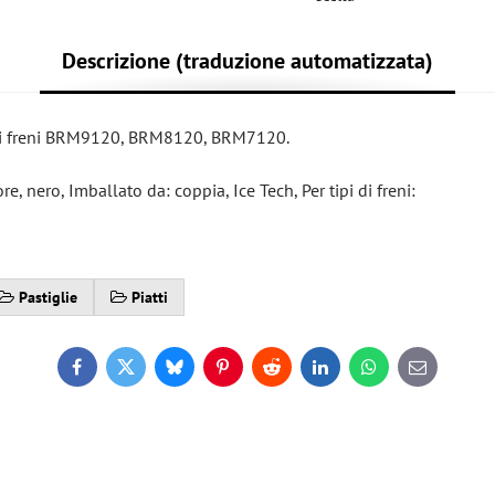
Descrizione (traduzione automatizzata)
on i freni BRM9120, BRM8120, BRM7120.
e, nero, Imballato da: coppia, Ice Tech, Per tipi di freni:
Pastiglie
Piatti
Facebook
Twitter
Bluesky
Pinterest
Reddit
LinkedIn
WhatsApp
E-
mail