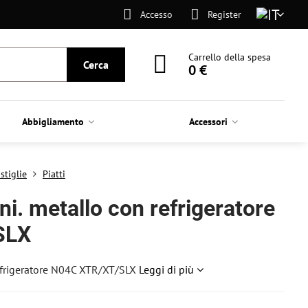
Accesso
Register
Carrello della spesa
Cerca
0 €
Abbigliamento
Accessori
stiglie
Piatti
eni. metallo con refrigeratore
SLX
 refrigeratore N04C XTR/XT/SLX
Leggi di più