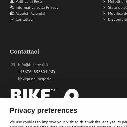
Politica di Reso
Metodi di
Informativa sulla Privacy
Stato dell'
Acquisti Aziendali
Modifica d
Contattaci
Disponibil
Contattaci
✉️
info@bikepeak.it
+436764858804 (AT)
Naviga nel negozio
Privacy preferences
We use cookies to improve your visit to this website, analyze its pe