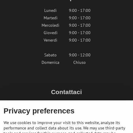
Lunedì
9:00 - 17:00
Martedì
9:00 - 17:00
Mercoledì
9:00 - 17:00
Giovedì
9:00 - 17:00
Venerdì
9:00 - 17:00
Sabato
9:00 - 12:00
Domenica
Chiuso
Contattaci
info@bikepeak.it
Privacy preferences
+436764858804 (AT)
Naviga nel negozio
We use cookies to improve your visit to this website, analyze its
performance and collect data about its use. We may use third-party