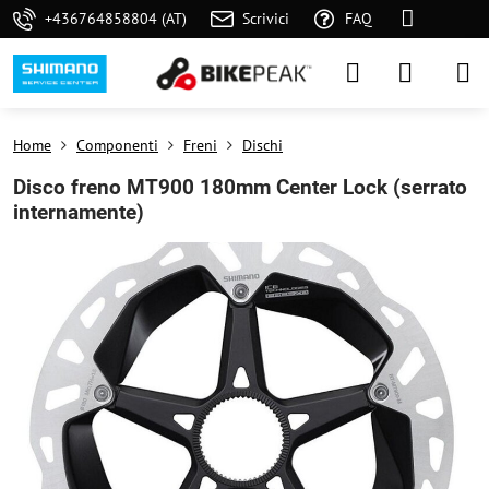
+436764858804 (AT)
Scrivici
FAQ
Home
Componenti
Freni
Dischi
Disco freno MT900 180mm Center Lock (serrato
internamente)