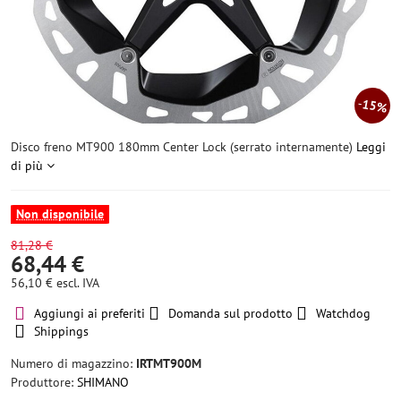
15%
Disco freno MT900 180mm Center Lock (serrato internamente)
Leggi
di più
Non disponibile
81,28 €
68,44 €
56,10 €
escl. IVA
Aggiungi ai preferiti
Domanda sul prodotto
Watchdog
Shippings
Numero di magazzino:
IRTMT900M
Produttore:
SHIMANO