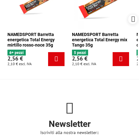
NAMEDSPORT Barretta
NAMEDSPORT Barretta
N
energetica Total Energy
energetica Total Energy mix
e
mirtillo rosso-noce 35g
Tango 35g
c
6+ pezzi
5 pezzi
2,56 €
2,56 €
2,10 €
escl. IVA
2,10 €
escl. IVA
2
Newsletter
Iscriviti alla nostra newsletter::