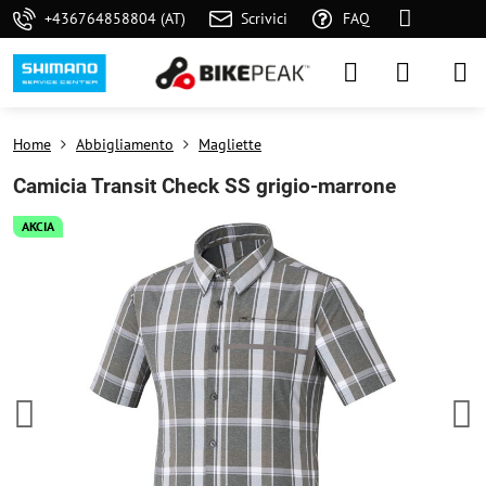
+436764858804 (AT)
Scrivici
FAQ
Home
Abbigliamento
Magliette
Camicia Transit Check SS grigio-marrone
AKCIA