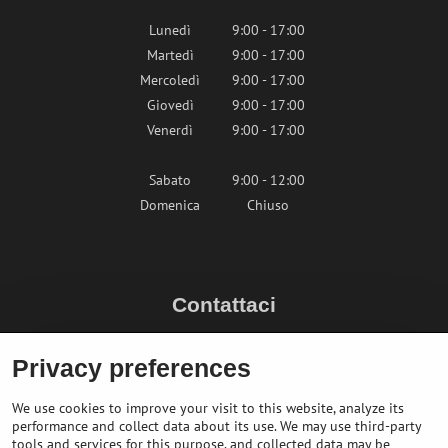
Lunedì
9:00 - 17:00
Martedì
9:00 - 17:00
Mercoledì
9:00 - 17:00
Giovedì
9:00 - 17:00
Venerdì
9:00 - 17:00
Sabato
9:00 - 12:00
Domenica
Chiuso
Contattaci
info@bikepeak.it
Privacy preferences
+436764858804 (AT)
Naviga nel negozio
We use cookies to improve your visit to this website, analyze its
performance and collect data about its use. We may use third-party
tools and services for this purpose, and collected data may be