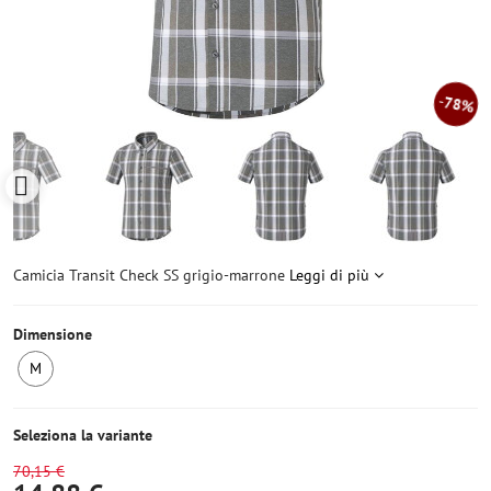
78%
Camicia Transit Check SS grigio-marrone
Leggi di più
Dimensione
M
Ultimo
pezzo
Seleziona la variante
70,15 €