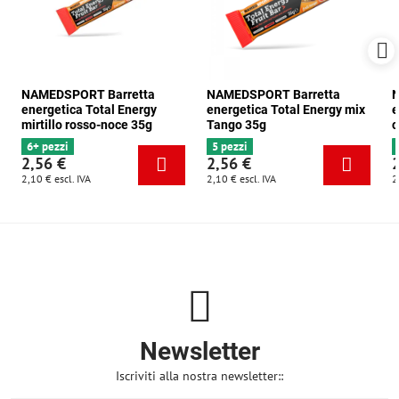
NAMEDSPORT Barretta
NAMEDSPORT Barretta
N
energetica Total Energy
energetica Total Energy mix
e
mirtillo rosso-noce 35g
Tango 35g
c
6+ pezzi
5 pezzi
2,56 €
2,56 €
2,10 €
escl. IVA
2,10 €
escl. IVA
2
Newsletter
Iscriviti alla nostra newsletter::