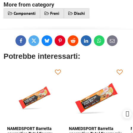
More from category
Componenti
Freni
Dischi
Facebook
Twitter
Bluesky
Pinterest
Reddit
LinkedIn
WhatsApp
E-
mail
Potrebbe interessarti:
NAMEDSPORT Barretta
NAMEDSPORT Barretta
N