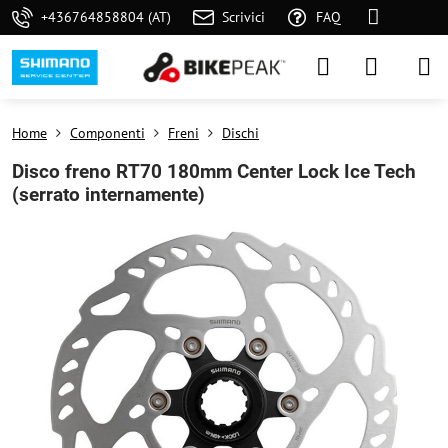
+436764858804 (AT)
Scrivici
FAQ
Home
Componenti
Freni
Dischi
Disco freno RT70 180mm Center Lock Ice Tech
(serrato internamente)