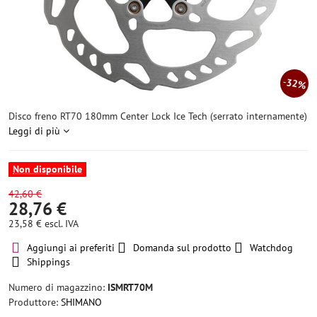
32%
Disco freno RT70 180mm Center Lock Ice Tech (serrato internamente)
Leggi di più
Non disponibile
42,60 €
28,76 €
23,58 €
escl. IVA
Aggiungi ai preferiti
Domanda sul prodotto
Watchdog
Shippings
Numero di magazzino:
ISMRT70M
Produttore:
SHIMANO