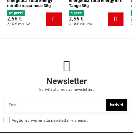
energetica Total Energy
energetica Total Energy mix
e
mirtillo rosso-noce 35g
Tango 35g
c
6+ pezzi
5 pezzi
2,56 €
2,56 €
2,10 €
escl. IVA
2,10 €
escl. IVA
2
Newsletter
Iscriviti alla nostra newsletter::
Iscriviti
Voglio iscrivermi alla newsletter via email