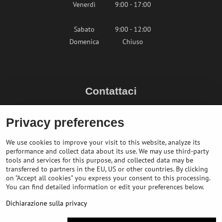
Venerdì
9:00 - 17:00
Sabato
9:00 - 12:00
Domenica
Chiuso
Contattaci
info@bikepeak.it
Privacy preferences
+436764858804 (AT)
Naviga nel negozio
We use cookies to improve your visit to this website, analyze its
performance and collect data about its use. We may use third-party
tools and services for this purpose, and collected data may be
transferred to partners in the EU, US or other countries. By clicking
on "Accept all cookies" you express your consent to this processing.
You can find detailed information or edit your preferences below.
Dichiarazione sulla privacy