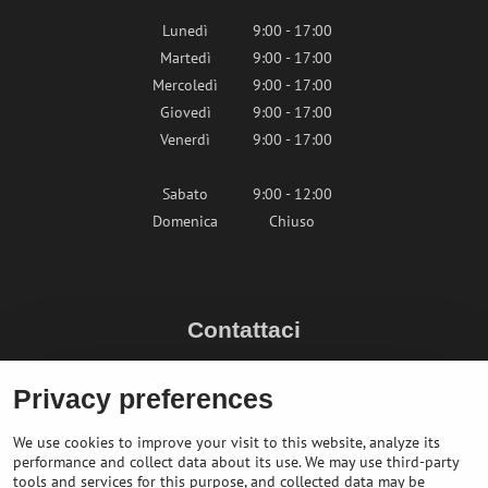
Lunedì
9:00 - 17:00
Martedì
9:00 - 17:00
Mercoledì
9:00 - 17:00
Giovedì
9:00 - 17:00
Venerdì
9:00 - 17:00
Sabato
9:00 - 12:00
Domenica
Chiuso
Contattaci
info@bikepeak.it
Privacy preferences
+436764858804 (AT)
Naviga nel negozio
We use cookies to improve your visit to this website, analyze its
performance and collect data about its use. We may use third-party
tools and services for this purpose, and collected data may be