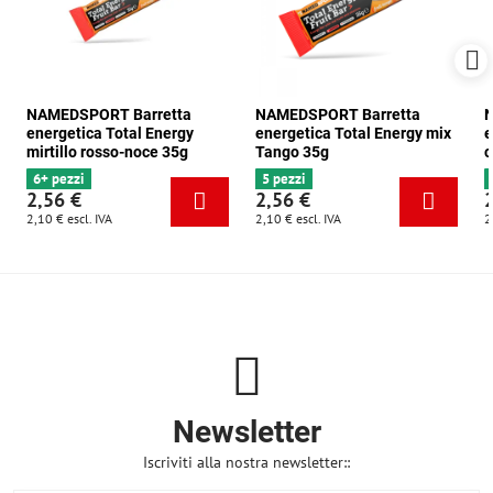
NAMEDSPORT Barretta
NAMEDSPORT Barretta
N
energetica Total Energy
energetica Total Energy mix
e
mirtillo rosso-noce 35g
Tango 35g
c
6+ pezzi
5 pezzi
2,56 €
2,56 €
2,10 €
escl. IVA
2,10 €
escl. IVA
2
Newsletter
Iscriviti alla nostra newsletter::