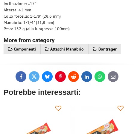
Inclinazione: ±17°
Altezza: 41 mm
Collo forcella: 1-1/8" (28,6 mm)
Manubrio: 1-1/4" (31,8 mm)
Peso: 152 g (alla lunghezza 100mm)
More from category
Componenti
Attacchi Manubrio
Bontrager
Facebook
Twitter
Bluesky
Pinterest
Reddit
LinkedIn
WhatsApp
E-
mail
Potrebbe interessarti: