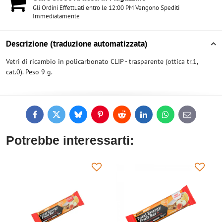
Gli Ordini Effettuati entro le 12:00 PM Vengono Spediti
Immediatamente
Descrizione (traduzione automatizzata)
Vetri di ricambio in policarbonato CLIP - trasparente (ottica tr.1,
cat.0). Peso 9 g.
Facebook
Twitter
Bluesky
Pinterest
Reddit
LinkedIn
WhatsApp
E-
mail
Potrebbe interessarti: