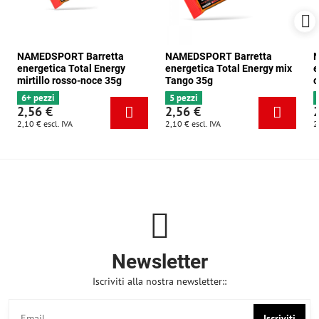
NAMEDSPORT Barretta
NAMEDSPORT Barretta
N
energetica Total Energy
energetica Total Energy mix
e
mirtillo rosso-noce 35g
Tango 35g
c
6+ pezzi
5 pezzi
2,56 €
2,56 €
2,10 €
escl. IVA
2,10 €
escl. IVA
2
Newsletter
Iscriviti alla nostra newsletter::
Iscriviti