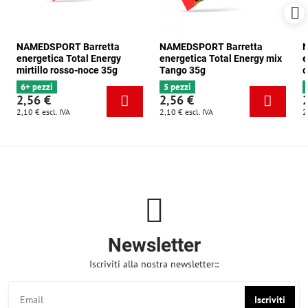
NAMEDSPORT Barretta
NAMEDSPORT Barretta
N
energetica Total Energy
energetica Total Energy mix
e
mirtillo rosso-noce 35g
Tango 35g
c
6+ pezzi
5 pezzi
2,56 €
2,56 €
2,10 €
escl. IVA
2,10 €
escl. IVA
2
Newsletter
Iscriviti alla nostra newsletter::
Iscriviti