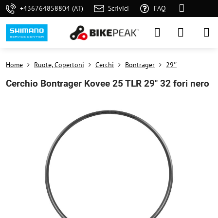
+436764858804 (AT)
Scrivici
FAQ
Home
Ruote, Copertoni
Cerchi
Bontrager
29''
Cerchio Bontrager Kovee 25 TLR 29" 32 fori nero