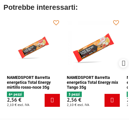
Potrebbe interessarti:
NAMEDSPORT Barretta
NAMEDSPORT Barretta
N
energetica Total Energy
energetica Total Energy mix
e
mirtillo rosso-noce 35g
Tango 35g
c
6+ pezzi
5 pezzi
2,56 €
2,56 €
2,10 €
escl. IVA
2,10 €
escl. IVA
2