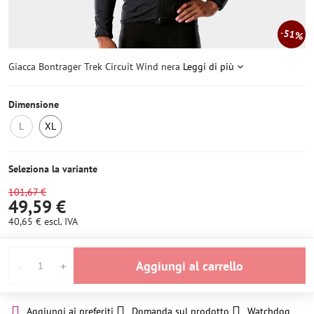
51%
Giacca Bontrager Trek Circuit Wind nera
Leggi di più
Dimensione
L
XL
Non
Ultimo
disponibile
pezzo
Seleziona la variante
101,67 €
49,59 €
40,65 €
escl. IVA
Aggiungi al carrello
Aggiungi ai preferiti
Domanda sul prodotto
Watchdog