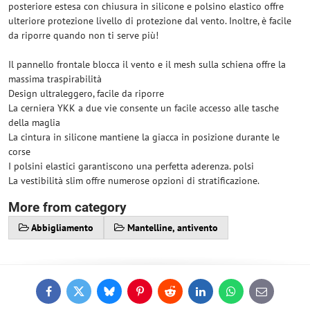
posteriore estesa con chiusura in silicone e polsino elastico offre
ulteriore protezione livello di protezione dal vento. Inoltre, è facile
da riporre quando non ti serve più!
Il pannello frontale blocca il vento e il mesh sulla schiena offre la
massima traspirabilità
Design ultraleggero, facile da riporre
La cerniera YKK a due vie consente un facile accesso alle tasche
della maglia
La cintura in silicone mantiene la giacca in posizione durante le
corse
I polsini elastici garantiscono una perfetta aderenza. polsi
La vestibilità slim offre numerose opzioni di stratificazione.
More from category
Abbigliamento
Mantelline, antivento
Facebook
Twitter
Bluesky
Pinterest
Reddit
LinkedIn
WhatsApp
E-
mail