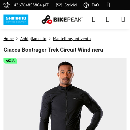
+436764858804 (AT)
Scrivici
FAQ
Home
Abbigliamento
Mantelline, antivento
Giacca Bontrager Trek Circuit Wind nera
AKCIA