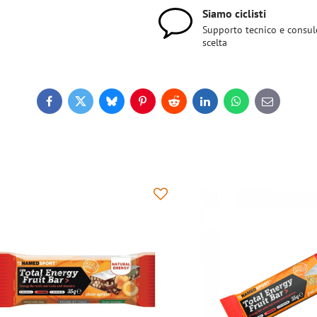
Siamo ciclisti
Supporto tecnico e consul
scelta
Facebook
Twitter
Bluesky
Pinterest
Reddit
LinkedIn
WhatsApp
E-
mail