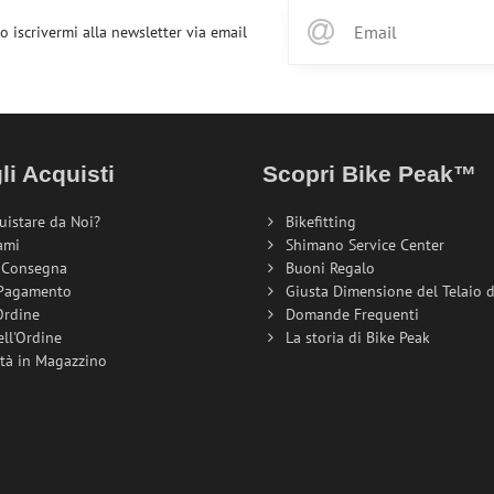
o iscrivermi alla newsletter via email
li Acquisti
Scopri Bike Peak™
uistare da Noi?
Bikefitting
ami
Shimano Service Center
i Consegna
Buoni Regalo
 Pagamento
Giusta Dimensione del Telaio de
Ordine
Domande Frequenti
ell'Ordine
La storia di Bike Peak
ità in Magazzino