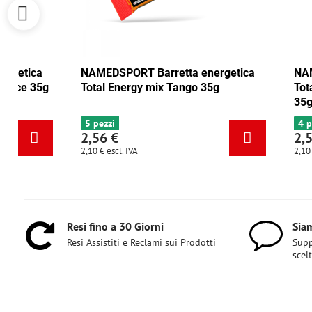
NAMEDSPORT Barretta energetica
NAMEDSPORT B
Total Energy mirtillo rosso-noce 35g
Total Energy 
6+ pezzi
5 pezzi
2,56 €
2,56 €
2,10 €
escl. IVA
2,10 €
escl. IVA
Resi fino a 30 Giorni
Siam
Resi Assistiti e Reclami sui Prodotti
Supp
scel