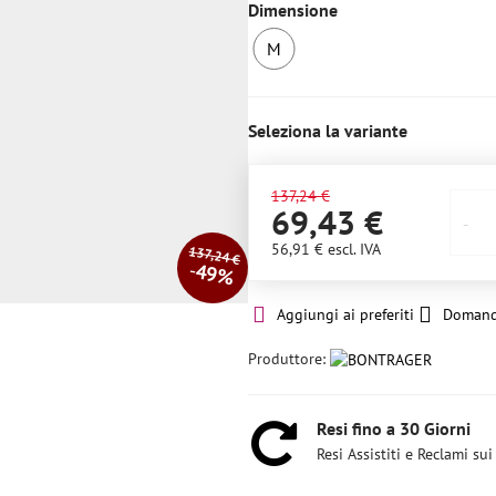
Dimensione
M
2
pezzi
Seleziona la variante
137,24 €
69,43 €
56,91 €
escl. IVA
137,24 €
49%
Aggiungi ai preferiti
Domand
Produttore:
Resi fino a 30 Giorni
Resi Assistiti e Reclami sui