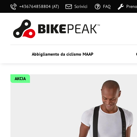
+436764858804 (AT)
Scrivici
FAQ
Preno
Abbigliamento da ciclismo MAAP
AKCIA