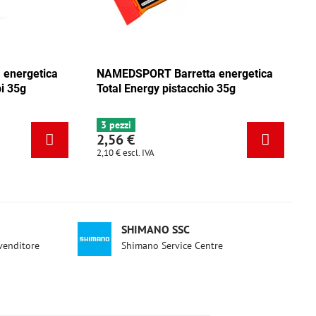
a
NAMEDSPORT Barretta energetica
NAMEDSPOR
Total Energy mix Caraibi 35g
Total Energ
6+ pezzi
3 pezzi
2,56 €
2,56 €
2,10 €
escl. IVA
2,10 €
escl. IV
SHIMANO SSC
ivenditore
Shimano Service Centre