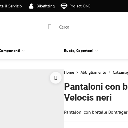
ta il Servizio
Bikefitting
Project ONE
Componenti
Ruote, Copertoni
Home
Abbigliamento
Calzama
Pantaloni con b
Velocis neri
Pantaloni con bretelle Bontrager 