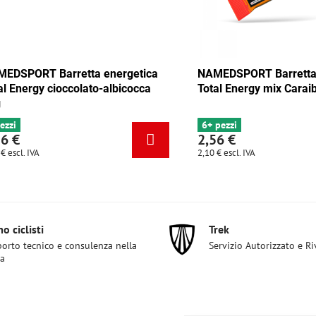
arretta energetica
NAMEDSPORT Barretta energetic
mix Tango 35g
Total Energy cioccolato-albicocca
35g
4 pezzi
2,56 €
2,10 €
escl. IVA
o ciclisti
Trek
orto tecnico e consulenza nella
Servizio Autorizzato e R
ta