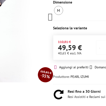
Dimensione
M
Ultimo
pezzo
Seleziona la variante
110,81 €
49,59 €
40,65 €
escl. IVA
Aggiungi ai preferiti
Domand
110,81 €
55%
Produttore:
PEARL IZUMI
Resi fino a 30 Giorni
Resi Assistiti e Reclami sui