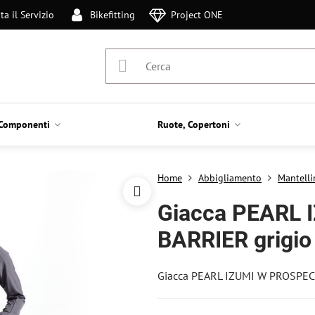
ta il Servizio
Bikefitting
Project ONE
Componenti
Ruote, Copertoni
Home
Abbigliamento
Mantelli
Giacca PEARL
BARRIER grigio
Giacca PEARL IZUMI W PROSPEC