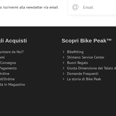
o iscrivermi alla newsletter via email
li Acquisti
Scopri Bike Peak™
uistare da Noi?
Bikefitting
ami
Shimano Service Center
i Consegna
Buoni Regalo
 Pagamento
Giusta Dimensione del Telaio de
Ordine
Domande Frequenti
ell'Ordine
La storia di Bike Peak
ità in Magazzino