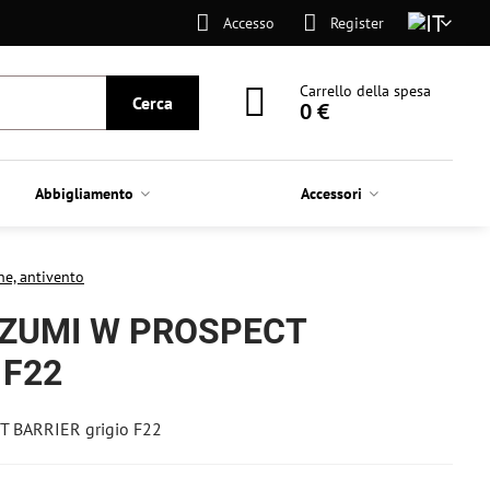
Accesso
Register
Carrello della spesa
Cerca
0 €
Abbigliamento
Accessori
ne, antivento
 IZUMI W PROSPECT
 F22
T BARRIER grigio F22