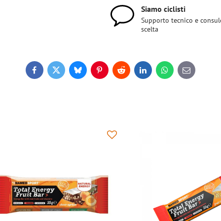
Siamo ciclisti
Supporto tecnico e consul
scelta
Facebook
Twitter
Bluesky
Pinterest
Reddit
LinkedIn
WhatsApp
E-
mail