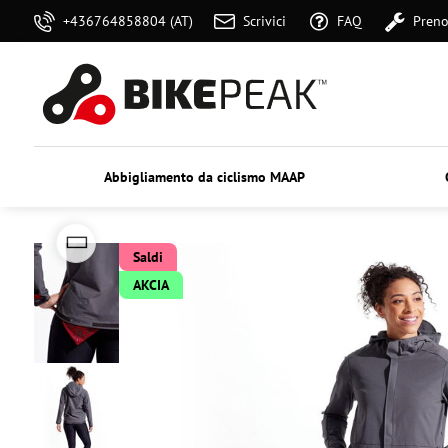
+436764858804 (AT)
Scrivici
FAQ
Preno
Abbigliamento da ciclismo MAAP
Saldi
AKCIA