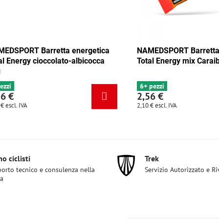
 Barretta energetica
NAMEDSPORT Barretta energet
y mix Tango 35g
Total Energy cioccolato-albicoc
35g
4 pezzi
2,56 €
2,10 €
escl. IVA
o ciclisti
Trek
orto tecnico e consulenza nella
Servizio Autorizzato e R
ta