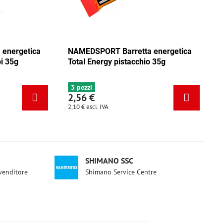
ica
NAMEDSPORT Barretta energetica
NAMEDSPO
ca
Total Energy mix Caraibi 35g
Total Ene
6+ pezzi
3 pezzi
2,56 €
2,56 €
2,10 €
escl. IVA
2,10 €
escl. 
SHIMANO SSC
ivenditore
Shimano Service Centre