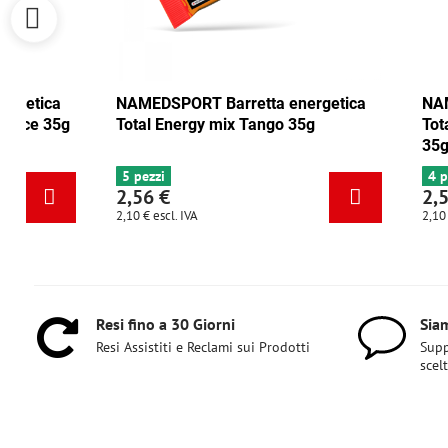
NAMEDSPORT Barretta energetica
NAMEDSPORT
Total Energy mirtillo rosso-noce 35g
Total Energ
6+ pezzi
5 pezzi
2,56 €
2,56 €
2,10 €
escl. IVA
2,10 €
escl. IVA
Resi fino a 30 Giorni
Siam
Resi Assistiti e Reclami sui Prodotti
Supp
scel