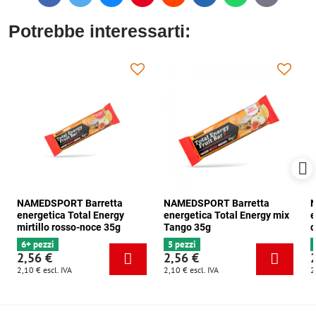
mail
Potrebbe interessarti:
NAMEDSPORT Barretta
NAMEDSPORT Barretta
N
energetica Total Energy
energetica Total Energy mix
e
mirtillo rosso-noce 35g
Tango 35g
c
6+ pezzi
5 pezzi
2,56 €
2,56 €
2,10 €
escl. IVA
2,10 €
escl. IVA
2