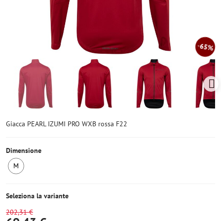
65%
Giacca PEARL IZUMI PRO WXB rossa F22
Dimensione
M
Ultimo
pezzo
Seleziona la variante
202,31 €