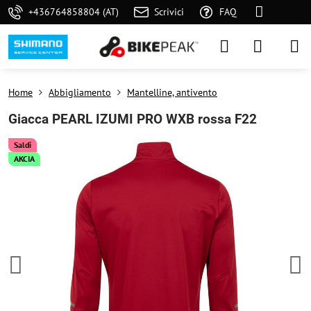
+436764858804 (AT)
Scrivici
FAQ
Home
Abbigliamento
Mantelline, antivento
Giacca PEARL IZUMI PRO WXB rossa F22
Saldi
AKCIA