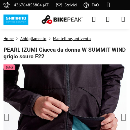
+436764858804 (AT)
Scrivici
FAQ
Home
Abbigliamento
Mantelline, antivento
PEARL IZUMI Giacca da donna W SUMMIT WIND
grigio scuro F22
Saldi