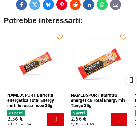
Facebook
Twitter
Bluesky
Pinterest
Reddit
LinkedIn
WhatsApp
E-
mail
Potrebbe interessarti:
NAMEDSPORT Barretta
NAMEDSPORT Barretta
N
energetica Total Energy
energetica Total Energy mix
e
mirtillo rosso-noce 35g
Tango 35g
c
6+ pezzi
5 pezzi
2,56 €
2,56 €
2,10 €
escl. IVA
2,10 €
escl. IVA
2