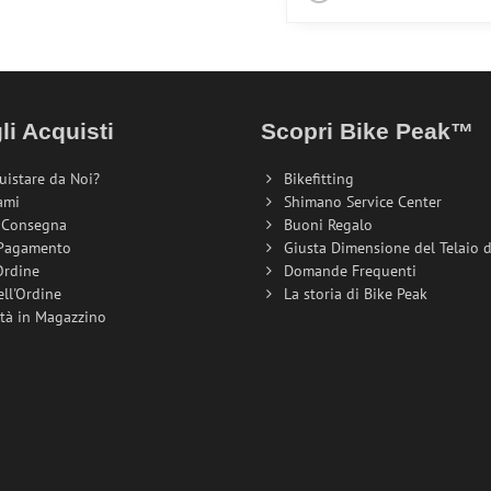
li Acquisti
Scopri Bike Peak™
uistare da Noi?
Bikefitting
ami
Shimano Service Center
i Consegna
Buoni Regalo
 Pagamento
Giusta Dimensione del Telaio de
Ordine
Domande Frequenti
ell'Ordine
La storia di Bike Peak
ità in Magazzino