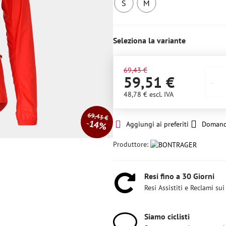
S
M
Ultimo
Ultimo
pezzo
pezzo
Seleziona la variante
69,43 €
59,51 €
48,78 €
escl. IVA
69,43 €
14%
Aggiungi ai preferiti
Domand
Produttore:
Resi fino a 30 Giorni
Resi Assistiti e Reclami sui
Siamo ciclisti