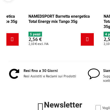
NAMEDSPORT Barretta energetica
NAMEDSPORT
Total Energy mirtillo rosso-noce 35g
Total Energ
6+ pezzi
5 pezzi
2,56 €
2,56 €
2,10 €
escl. IVA
2,10 €
escl. IVA
Resi fino a 30 Giorni
Siam
Resi Assistiti e Reclami sui Prodotti
Supp
scel
Newsletter
Vogli