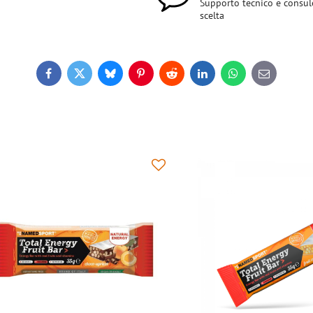
Supporto tecnico e consul
scelta
Facebook
Twitter
Bluesky
Pinterest
Reddit
LinkedIn
WhatsApp
E-
mail