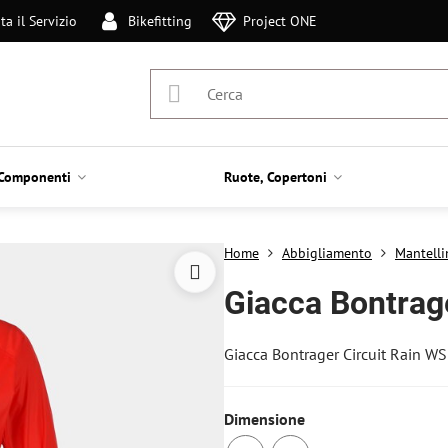
ta il Servizio
Bikefitting
Project ONE
Componenti
Ruote, Copertoni
Home
Abbigliamento
Mantelli
Giacca Bontrag
Giacca Bontrager Circuit Rain WS
Dimensione