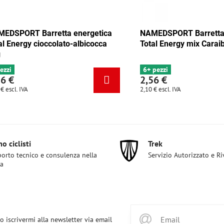
 Barretta energetica
NAMEDSPORT Barretta energet
y mix Tango 35g
Total Energy cioccolato-albicoc
35g
4 pezzi
2,56 €
2,10 €
escl. IVA
o ciclisti
Trek
orto tecnico e consulenza nella
Servizio Autorizzato e R
ta
o iscrivermi alla newsletter via email