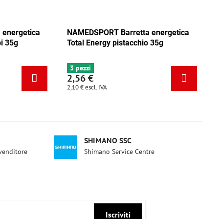
ica
NAMEDSPORT Barretta energetica
NAMEDSPO
ca
Total Energy mix Caraibi 35g
Total Ene
6+ pezzi
3 pezzi
2,56 €
2,56 €
2,10 €
escl. IVA
2,10 €
escl. 
SHIMANO SSC
ivenditore
Shimano Service Centre
Iscriviti