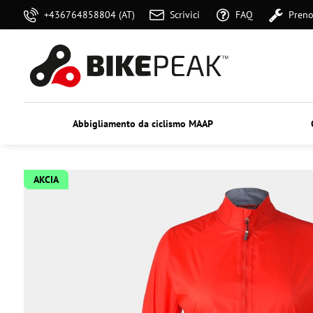
+436764858804 (AT)
Scrivici
FAQ
Preno
Abbigliamento da ciclismo MAAP
AKCIA