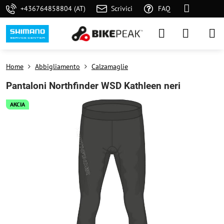
+436764858804 (AT)
Scrivici
FAQ
Home
Abbigliamento
Calzamaglie
Pantaloni Northfinder WSD Kathleen neri
AKCIA