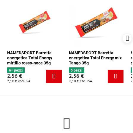
NAMEDSPORT Barretta
NAMEDSPORT Barretta
N
energetica Total Energy
energetica Total Energy mix
e
mirtillo rosso-noce 35g
Tango 35g
c
6+ pezzi
5 pezzi
2,56 €
2,56 €
2,10 €
escl. IVA
2,10 €
escl. IVA
2