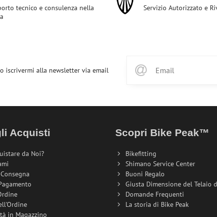
orto tecnico e consulenza nella
Servizio Autorizzato e R
ta
o iscrivermi alla newsletter via email
li Acquisti
Scopri Bike Peak™
uistare da Noi?
Bikefitting
ami
Shimano Service Center
i Consegna
Buoni Regalo
 Pagamento
Giusta Dimensione del Telaio de
Ordine
Domande Frequenti
ell'Ordine
La storia di Bike Peak
ità in Magazzino