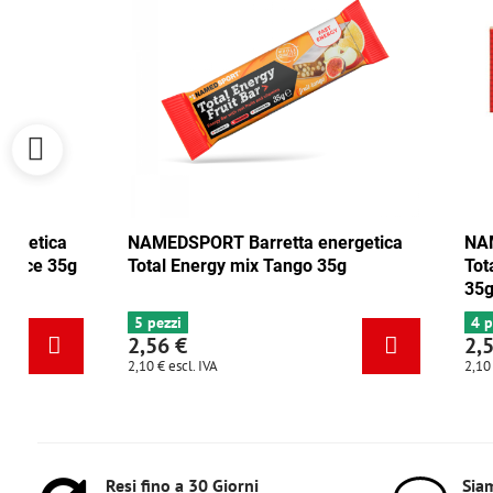
NAMEDSPORT Barretta energetica
NAMEDSPORT
Total Energy mirtillo rosso-noce 35g
Total Energ
6+ pezzi
5 pezzi
2,56 €
2,56 €
2,10 €
escl. IVA
2,10 €
escl. IVA
Resi fino a 30 Giorni
Siam