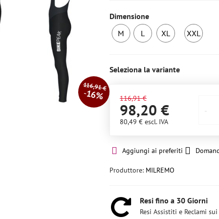
Dimensione
M
L
XL
XXL
Magazzino
6+
6+
3
esterno
pezzi
pezzi
pez
Seleziona la variante
116,91 €
16%
116,91 €
98,20 €
80,49 €
escl. IVA
Aggiungi ai preferiti
Domand
Produttore:
MILREMO
Resi fino a 30 Giorni
Resi Assistiti e Reclami sui