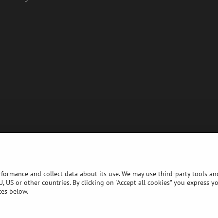
rformance and collect data about its use. We may use third-party tools and
, US or other countries. By clicking on "Accept all cookies" you express y
ces below.
©
2026
Copyright
Preferenze sulla privacy
Dichiarazione sulla privacy
Website created with:
BiznisWeb.sk