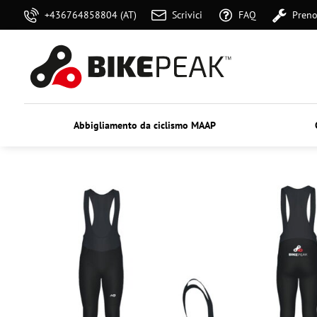
+436764858804 (AT)
Scrivici
FAQ
Preno
Abbigliamento da ciclismo MAAP