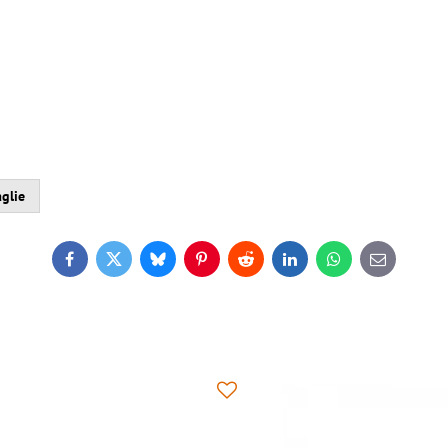
glie
Facebook
Twitter
Bluesky
Pinterest
Reddit
LinkedIn
WhatsApp
E-
mail