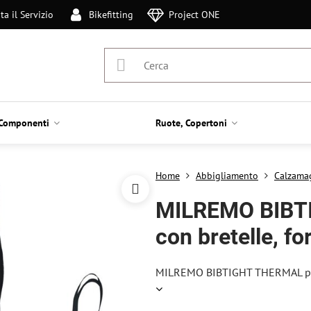
ta il Servizio
Bikefitting
Project ONE
Componenti
Ruote, Copertoni
Home
Abbigliamento
Calzama
MILREMO BIBT
con bretelle, f
MILREMO BIBTIGHT THERMAL pant