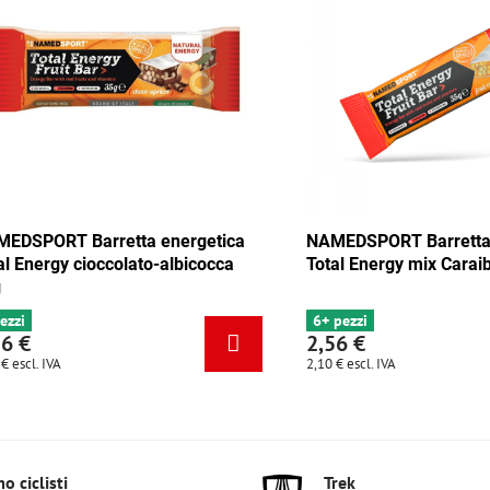
 Barretta energetica
NAMEDSPORT Barretta energet
y mix Tango 35g
Total Energy cioccolato-albicoc
35g
4 pezzi
2,56 €
2,10 €
escl. IVA
o ciclisti
Trek