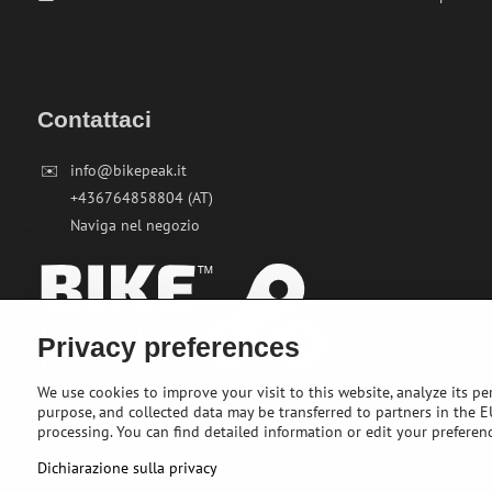
Contattaci
✉️
info@bikepeak.it
+436764858804 (AT)
Naviga nel negozio
Privacy preferences
We use cookies to improve your visit to this website, analyze its pe
purpose, and collected data may be transferred to partners in the EU
processing. You can find detailed information or edit your preferen
Dichiarazione sulla privacy