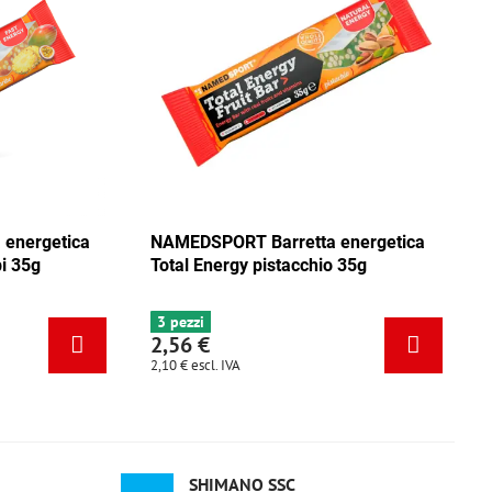
ica
NAMEDSPORT Barretta energetica
NAMEDSPO
ca
Total Energy mix Caraibi 35g
Total Ene
6+ pezzi
3 pezzi
2,56 €
2,56 €
2,10 €
escl. IVA
2,10 €
escl. 
SHIMANO SSC