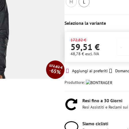
M
L
Non
Ultimo
disponibile
pezzo
Seleziona la variante
172,82 €
59,51 €
48,78 €
escl. IVA
172,82 €
65%
Aggiungi ai preferiti
Domand
Produttore:
Resi fino a 30 Giorni
Resi Assistiti e Reclami sui
Siamo ciclisti