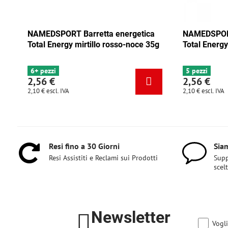
NAMEDSPORT Barretta energetica
NAMEDSPORT B
Total Energy mirtillo rosso-noce 35g
Total Energy 
6+ pezzi
5 pezzi
2,56 €
2,56 €
2,10 €
escl. IVA
2,10 €
escl. IVA
Resi fino a 30 Giorni
Siam
Resi Assistiti e Reclami sui Prodotti
Supp
scel
Newsletter
Vogli