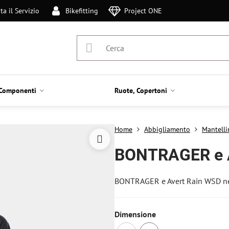
ta il Servizio
Bikefitting
Project ONE
Componenti
Ruote, Copertoni
Home
Abbigliamento
Mantelli
BONTRAGER e A
BONTRAGER e Avert Rain WSD n
Dimensione