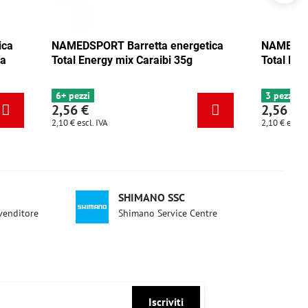
a
NAMEDSPORT Barretta energetica
NAMEDSPORT
Total Energy mix Caraibi 35g
Total Energ
6+ pezzi
3 pezzi
2,56 €
2,56 €
2,10 €
escl. IVA
2,10 €
escl. IVA
SHIMANO SSC
ivenditore
Shimano Service Centre
Iscriviti