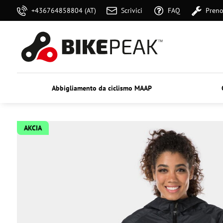
+436764858804 (AT)
Scrivici
FAQ
Preno
Abbigliamento da ciclismo MAAP
AKCIA