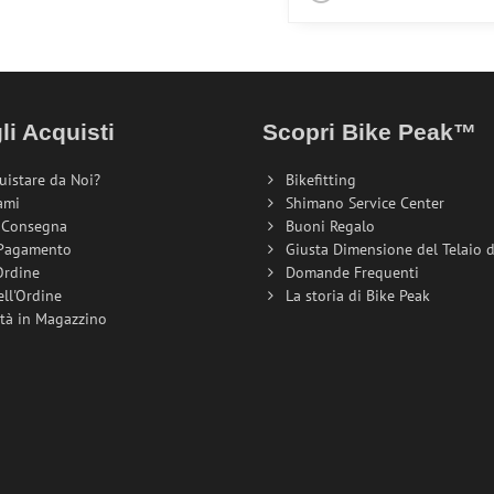
li Acquisti
Scopri Bike Peak™
uistare da Noi?
Bikefitting
ami
Shimano Service Center
i Consegna
Buoni Regalo
 Pagamento
Giusta Dimensione del Telaio de
Ordine
Domande Frequenti
ell'Ordine
La storia di Bike Peak
ità in Magazzino