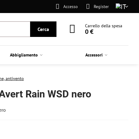
Accesso
Register
Carrello della spesa
Cerca
0 €
Abbigliamento
Accessori
ne, antivento
vert Rain WSD nero
ero