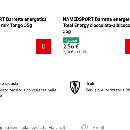
arretta energetica
NAMEDSPORT Barretta energetic
mix Tango 35g
Total Energy cioccolato-albicocca
35g
4 pezzi
2,56 €
2,10 €
escl. IVA
o ciclisti
Trek
orto tecnico e consulenza nella
Servizio Autorizzato e R
ta
o iscrivermi alla newsletter via email