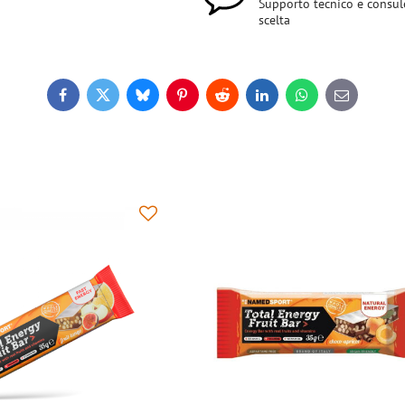
Supporto tecnico e consul
scelta
Facebook
Twitter
Bluesky
Pinterest
Reddit
LinkedIn
WhatsApp
E-
mail