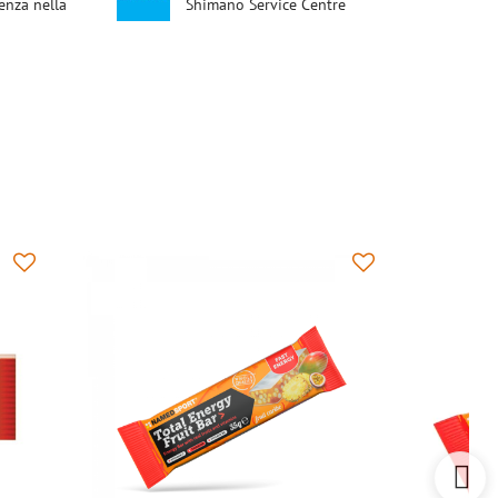
enza nella
Shimano Service Centre