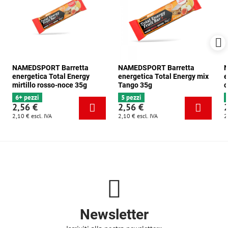
NAMEDSPORT Barretta
NAMEDSPORT Barretta
N
energetica Total Energy
energetica Total Energy mix
e
mirtillo rosso-noce 35g
Tango 35g
c
6+ pezzi
5 pezzi
2,56 €
2,56 €
2,10 €
escl. IVA
2,10 €
escl. IVA
2
Newsletter