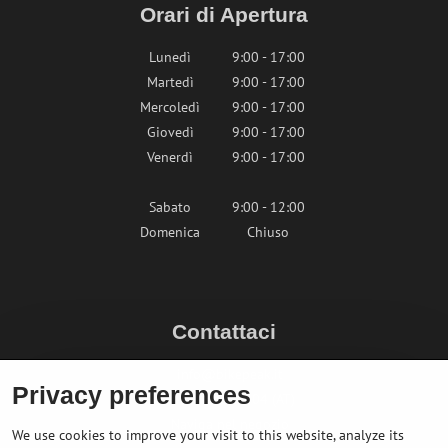
Orari di Apertura
Lunedì
9:00 - 17:00
Martedì
9:00 - 17:00
Mercoledì
9:00 - 17:00
Giovedì
9:00 - 17:00
Venerdì
9:00 - 17:00
Sabato
9:00 - 12:00
Domenica
Chiuso
Contattaci
info@bikepeak.it
Privacy preferences
+436764858804 (AT)
Naviga nel negozio
We use cookies to improve your visit to this website, analyze its