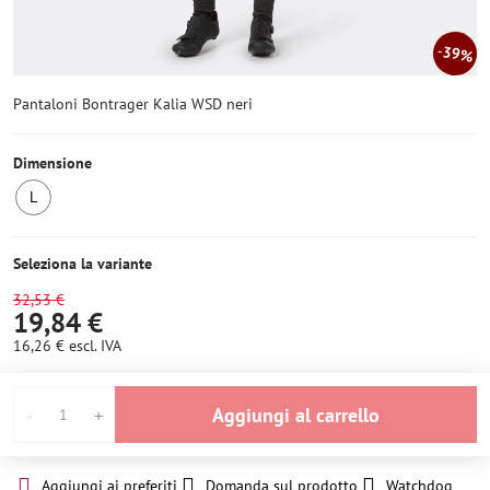
39%
Pantaloni Bontrager Kalia WSD neri
Dimensione
L
4
pezzi
Seleziona la variante
32,53 €
19,84 €
16,26 €
escl. IVA
Aggiungi al carrello
Aggiungi ai preferiti
Domanda sul prodotto
Watchdog