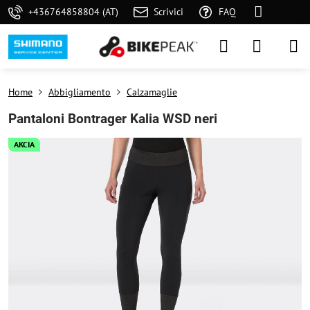
+436764858804 (AT)
Scrivici
FAQ
Home
Abbigliamento
Calzamaglie
Pantaloni Bontrager Kalia WSD neri
AKCIA